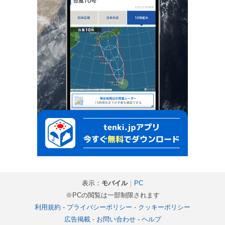
表示：
モバイル
｜
PC
※PCの閲覧は一部制限されます
利用規約
-
プライバシーポリシー
-
クッキーポリシー
広告掲載
-
お問い合わせ
-
ヘルプ