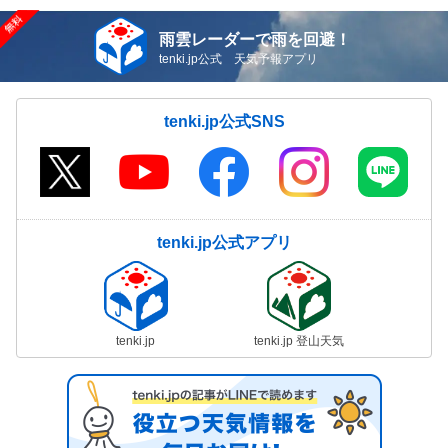
雨雲レーダーで雨を回避！
tenki.jp公式 天気予報アプリ
tenki.jp公式SNS
tenki.jp公式アプリ
tenki.jp
tenki.jp 登山天気