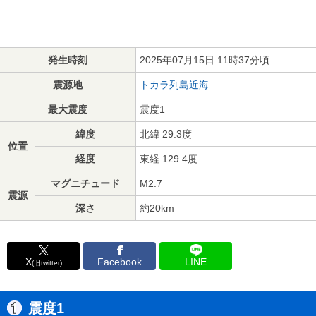
発生時刻
2025年07月15日 11時37分頃
震源地
トカラ列島近海
最大震度
震度1
緯度
北緯 29.3度
位置
経度
東経 129.4度
マグニチュード
M2.7
震源
深さ
約20km
X
Facebook
LINE
(旧twitter)
震度1