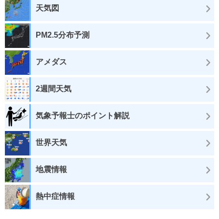
天気図
PM2.5分布予測
アメダス
2週間天気
気象予報士のポイント解説
世界天気
地震情報
熱中症情報