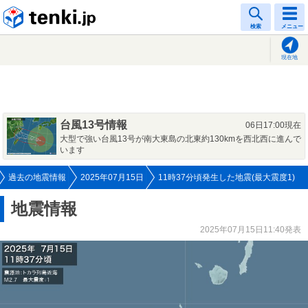
tenki.jp
検索
メニュー
現在地
台風13号情報
06日17:00現在
大型で強い台風13号が南大東島の北東約130kmを西北西に進んで
います
過去の地震情報
2025年07月15日
11時37分頃発生した地震(最大震度1)
地震情報
2025年07月15日11:40発表