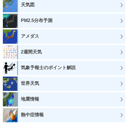
天気図
PM2.5分布予測
アメダス
2週間天気
気象予報士のポイント解説
世界天気
地震情報
熱中症情報