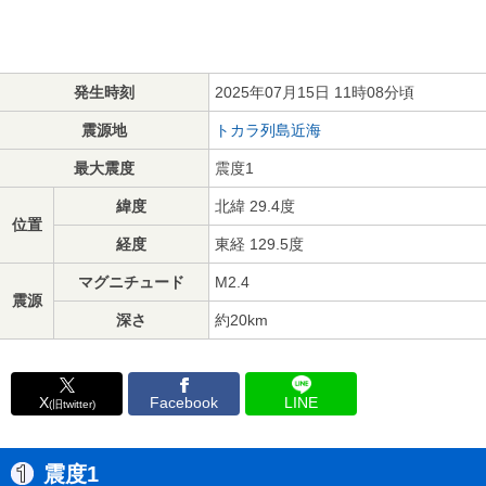
発生時刻
2025年07月15日 11時08分頃
震源地
トカラ列島近海
最大震度
震度1
緯度
北緯 29.4度
位置
経度
東経 129.5度
マグニチュード
M2.4
震源
深さ
約20km
X
Facebook
LINE
(旧twitter)
震度1