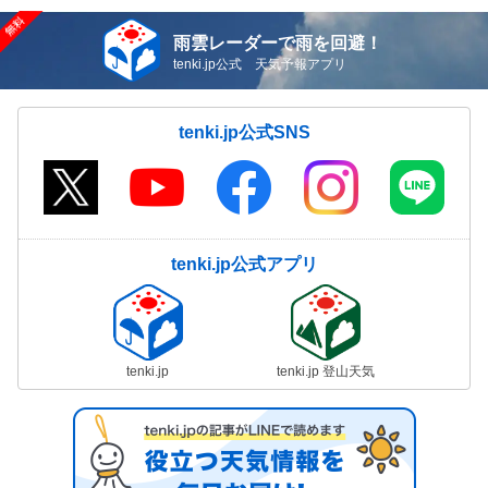
雨雲レーダーで雨を回避！
tenki.jp公式 天気予報アプリ
tenki.jp公式SNS
tenki.jp公式アプリ
tenki.jp
tenki.jp 登山天気