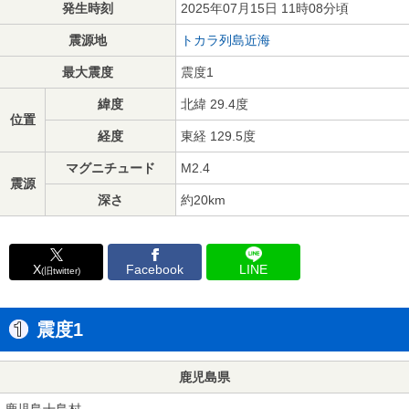
発生時刻
2025年07月15日 11時08分頃
震源地
トカラ列島近海
最大震度
震度1
緯度
北緯 29.4度
位置
経度
東経 129.5度
マグニチュード
M2.4
震源
深さ
約20km
X
Facebook
LINE
(旧twitter)
震度1
鹿児島県
鹿児島十島村