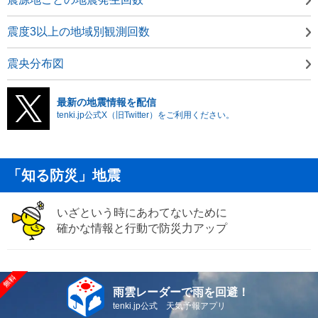
震度3以上の地域別観測回数
震央分布図
最新の地震情報を配信
tenki.jp公式X（旧Twitter）をご利用ください。
「知る防災」地震
いざという時にあわてないために
確かな情報と行動で防災力アップ
雨雲レーダーで雨を回避！
tenki.jp公式 天気予報アプリ