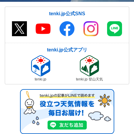
tenki.jp公式SNS
tenki.jp公式アプリ
tenki.jp
tenki.jp 登山天気