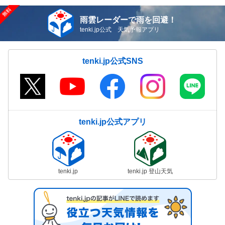
雨雲レーダーで雨を回避！
tenki.jp公式 天気予報アプリ
tenki.jp公式SNS
tenki.jp公式アプリ
tenki.jp
tenki.jp 登山天気