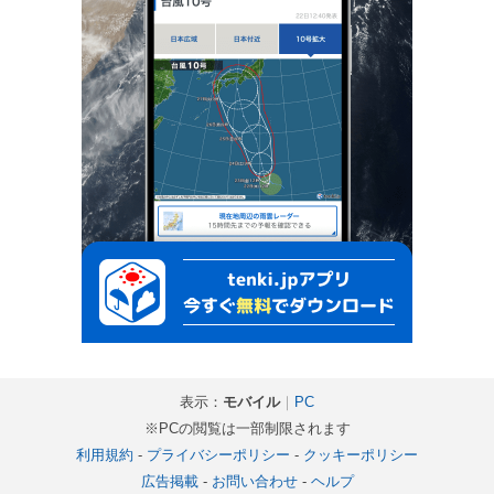
表示：
モバイル
｜
PC
※PCの閲覧は一部制限されます
利用規約
-
プライバシーポリシー
-
クッキーポリシー
広告掲載
-
お問い合わせ
-
ヘルプ