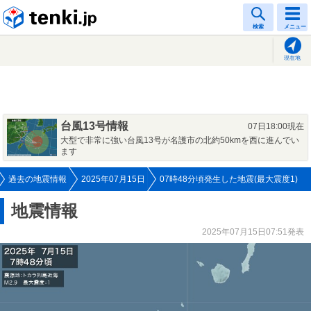
tenki.jp
検索
メニュー
現在地
台風13号情報
07日18:00現在
大型で非常に強い台風13号が名護市の北約50kmを西に進んでい
ます
過去の地震情報
2025年07月15日
07時48分頃発生した地震(最大震度1)
地震情報
2025年07月15日07:51発表