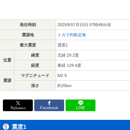
発生時刻
2025年07月15日 07時48分頃
震源地
トカラ列島近海
最大震度
震度1
緯度
北緯 29.2度
位置
経度
東経 129.4度
マグニチュード
M2.9
震源
深さ
約20km
X
Facebook
LINE
(旧twitter)
震度1