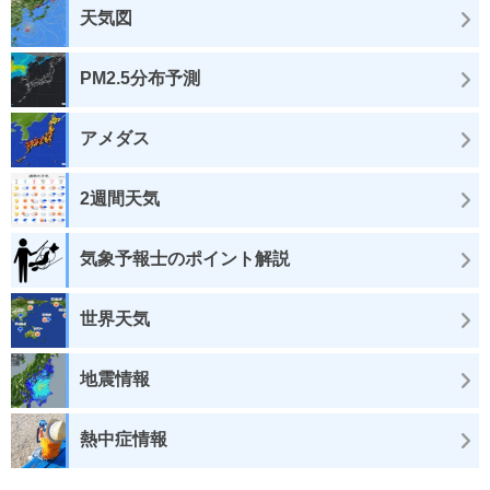
天気図
PM2.5分布予測
アメダス
2週間天気
気象予報士のポイント解説
世界天気
地震情報
熱中症情報