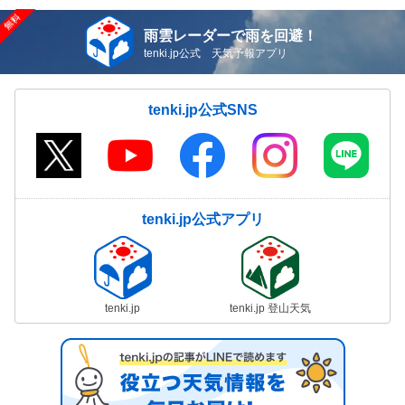
雨雲レーダーで雨を回避！
tenki.jp公式 天気予報アプリ
tenki.jp公式SNS
tenki.jp公式アプリ
tenki.jp
tenki.jp 登山天気