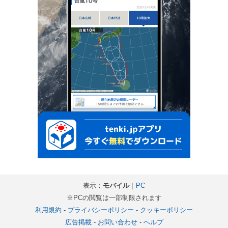
表示：
モバイル
｜
PC
※PCの閲覧は一部制限されます
利用規約
-
プライバシーポリシー
-
クッキーポリシー
広告掲載
-
お問い合わせ
-
ヘルプ