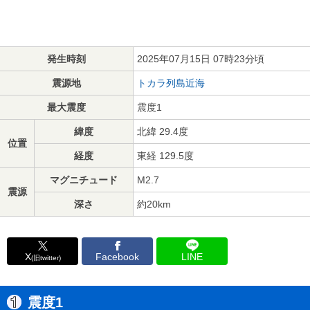
発生時刻
2025年07月15日 07時23分頃
震源地
トカラ列島近海
最大震度
震度1
緯度
北緯 29.4度
位置
経度
東経 129.5度
マグニチュード
M2.7
震源
深さ
約20km
X
Facebook
LINE
(旧twitter)
震度1