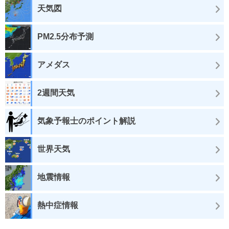
天気図
PM2.5分布予測
アメダス
2週間天気
気象予報士のポイント解説
世界天気
地震情報
熱中症情報