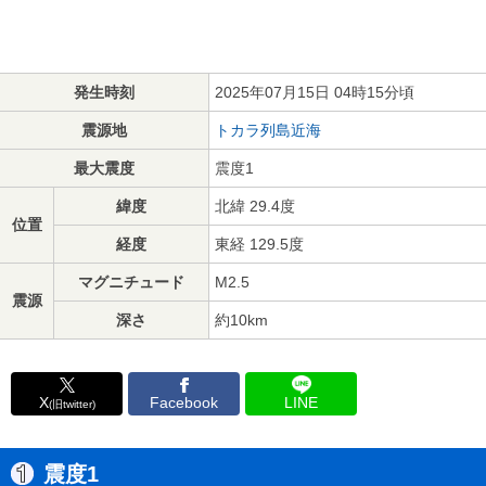
発生時刻
2025年07月15日 04時15分頃
震源地
トカラ列島近海
最大震度
震度1
緯度
北緯 29.4度
位置
経度
東経 129.5度
マグニチュード
M2.5
震源
深さ
約10km
X
Facebook
LINE
(旧twitter)
震度1