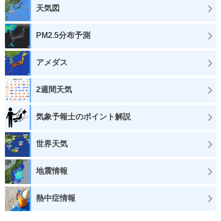
天気図
PM2.5分布予測
アメダス
2週間天気
気象予報士のポイント解説
世界天気
地震情報
熱中症情報