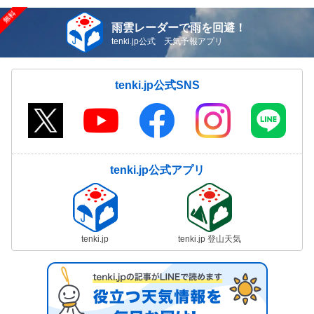
雨雲レーダーで雨を回避！
tenki.jp公式 天気予報アプリ
tenki.jp公式SNS
tenki.jp公式アプリ
tenki.jp
tenki.jp 登山天気