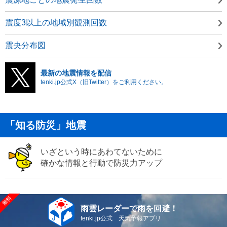
震度3以上の地域別観測回数
震央分布図
最新の地震情報を配信
tenki.jp公式X（旧Twitter）をご利用ください。
「知る防災」地震
いざという時にあわてないために
確かな情報と行動で防災力アップ
雨雲レーダーで雨を回避！
tenki.jp公式 天気予報アプリ