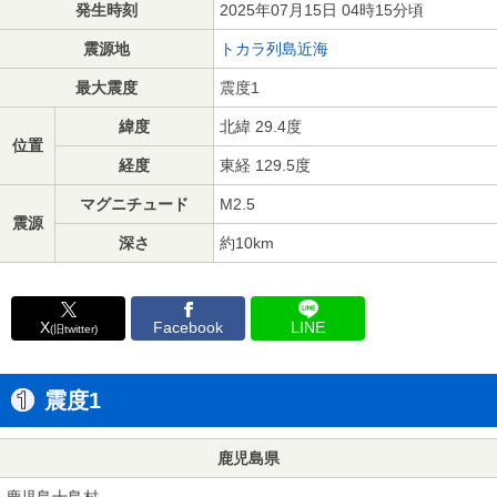
発生時刻
2025年07月15日 04時15分頃
震源地
トカラ列島近海
最大震度
震度1
緯度
北緯 29.4度
位置
経度
東経 129.5度
マグニチュード
M2.5
震源
深さ
約10km
X
Facebook
LINE
(旧twitter)
震度1
鹿児島県
鹿児島十島村