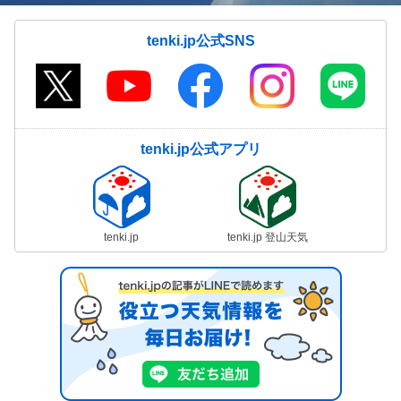
tenki.jp公式SNS
tenki.jp公式アプリ
tenki.jp
tenki.jp 登山天気