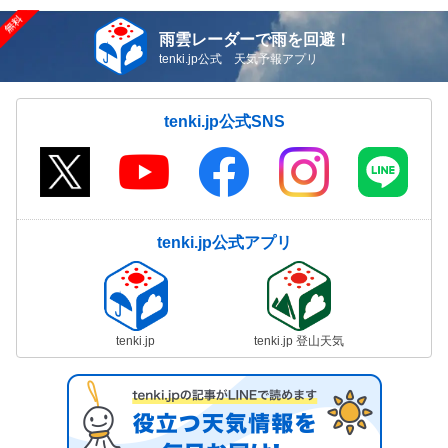
雨雲レーダーで雨を回避！
tenki.jp公式 天気予報アプリ
tenki.jp公式SNS
tenki.jp公式アプリ
tenki.jp
tenki.jp 登山天気