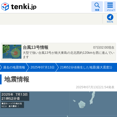
tenki.jp
検索
メニュー
現在地
台風13号情報
07日02:00現在
大型で強い台風13号が南大東島の北北西約120kmを西に進んでい
ます
過去の地震情報
2025年07月13日
21時52分頃発生した地震(最大震度1)
地震情報
2025年07月13日21:54発表