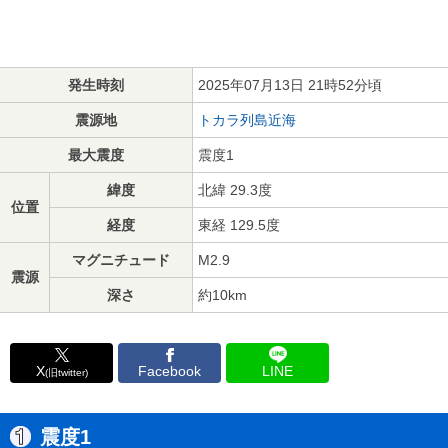
発生時刻
2025年07月13日 21時52分頃
震源地
トカラ列島近海
最大震度
震度1
緯度
北緯 29.3度
位置
経度
東経 129.5度
マグニチュード
M2.9
震源
深さ
約10km
X
Facebook
LINE
(旧twitter)
震度1