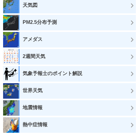
天気図
PM2.5分布予測
アメダス
2週間天気
気象予報士のポイント解説
世界天気
地震情報
熱中症情報