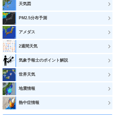
天気図
PM2.5分布予測
アメダス
2週間天気
気象予報士のポイント解説
世界天気
地震情報
熱中症情報