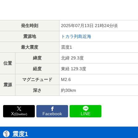
発生時刻
2025年07月13日 21時24分頃
震源地
トカラ列島近海
最大震度
震度1
緯度
北緯 29.3度
位置
経度
東経 129.3度
マグニチュード
M2.6
震源
深さ
約30km
X
Facebook
LINE
(旧twitter)
震度1