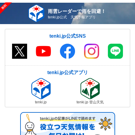
雨雲レーダーで雨を回避！
tenki.jp公式 天気予報アプリ
tenki.jp公式SNS
tenki.jp公式アプリ
tenki.jp
tenki.jp 登山天気