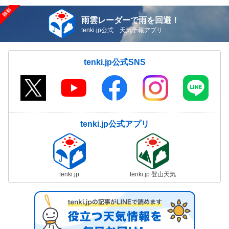
雨雲レーダーで雨を回避！
tenki.jp公式 天気予報アプリ
tenki.jp公式SNS
tenki.jp公式アプリ
tenki.jp
tenki.jp 登山天気