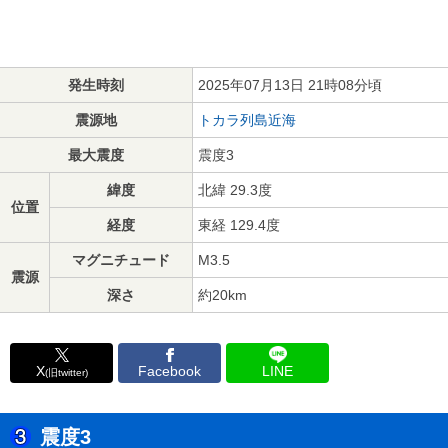
発生時刻
2025年07月13日 21時08分頃
震源地
トカラ列島近海
最大震度
震度3
緯度
北緯 29.3度
位置
経度
東経 129.4度
マグニチュード
M3.5
震源
深さ
約20km
X
Facebook
LINE
(旧twitter)
震度3