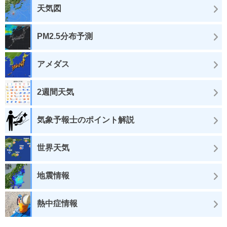
天気図
PM2.5分布予測
アメダス
2週間天気
気象予報士のポイント解説
世界天気
地震情報
熱中症情報