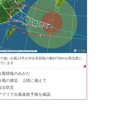
で強い台風13号が沖永良部島の東約70kmを西北西に
でいます
台風情報のみかた
台風の接近、上陸に備えて
知る防災
アプリで台風進路予報を確認