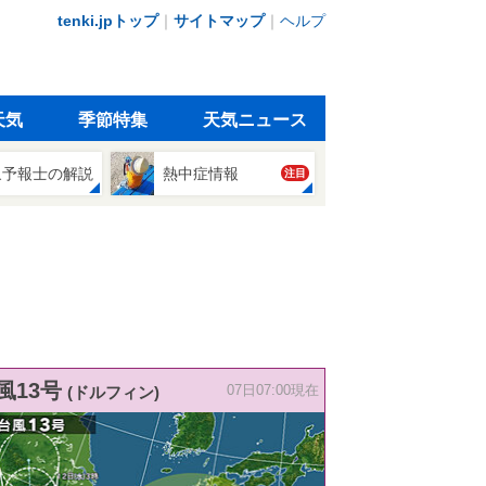
tenki.jpトップ
｜
サイトマップ
｜
ヘルプ
天気
季節特集
天気ニュース
象予報士の解説
熱中症情報
注目
風13号
(ドルフィン)
07日07:00現在