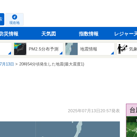
索
現在地
防災情報
天気図
指数情報
レジャー
PM2.5分布予測
地震情報
気
07月13日
20時54分頃発生した地震(最大震度1)
台
2025年07月13日20:57発表