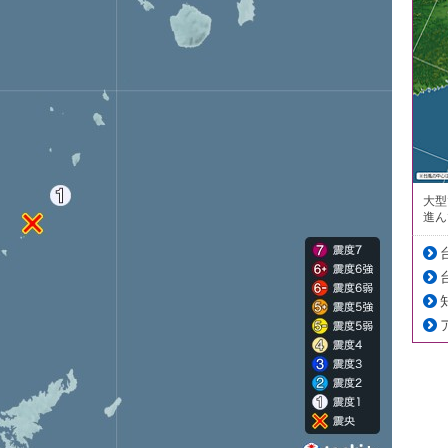
大型
進ん