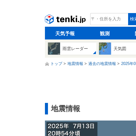
tenki.jp
検
天気予報
観測
雨雲レーダー
天気図
トップ
地震情報
過去の地震情報
2025年
地震情報