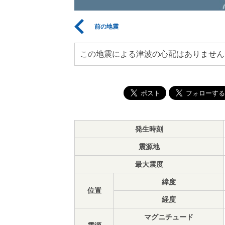
前の地震
この地震による津波の心配はありません
発生時刻
震源地
最大震度
緯度
位置
経度
マグニチュード