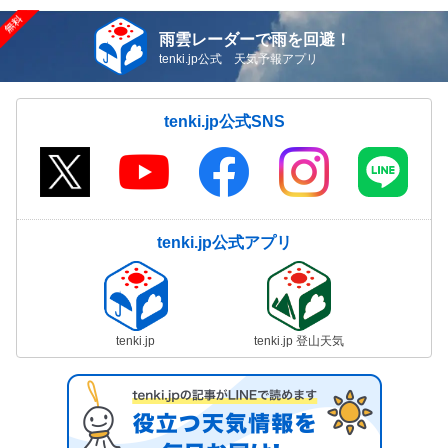
雨雲レーダーで雨を回避！
tenki.jp公式 天気予報アプリ
tenki.jp公式SNS
tenki.jp公式アプリ
tenki.jp
tenki.jp 登山天気