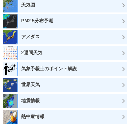
天気図
PM2.5分布予測
アメダス
2週間天気
気象予報士のポイント解説
世界天気
地震情報
熱中症情報