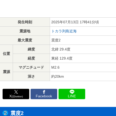
発生時刻
2025年07月13日 17時41分頃
震源地
トカラ列島近海
最大震度
震度2
緯度
北緯 29.4度
位置
経度
東経 129.4度
マグニチュード
M2.6
震源
深さ
約20km
X
Facebook
LINE
(旧twitter)
震度2