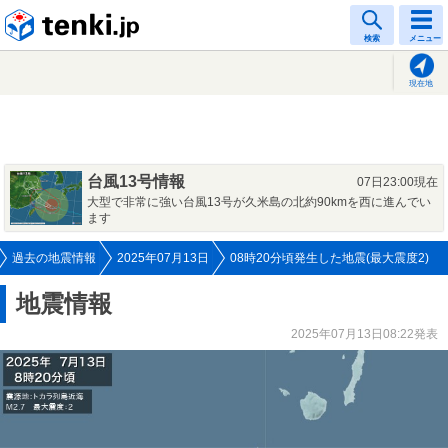
tenki.jp
検索
メニュー
現在地
台風13号情報
07日23:00現在
大型で非常に強い台風13号が久米島の北約90kmを西に進んでい
ます
過去の地震情報
2025年07月13日
08時20分頃発生した地震(最大震度2)
地震情報
2025年07月13日08:22発表