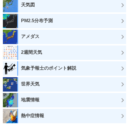
天気図
PM2.5分布予測
アメダス
2週間天気
気象予報士のポイント解説
世界天気
地震情報
熱中症情報