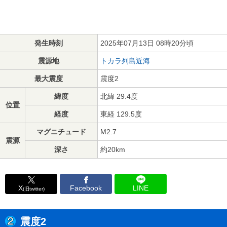
発生時刻
2025年07月13日 08時20分頃
震源地
トカラ列島近海
最大震度
震度2
緯度
北緯 29.4度
位置
経度
東経 129.5度
マグニチュード
M2.7
震源
深さ
約20km
X
Facebook
LINE
(旧twitter)
震度2