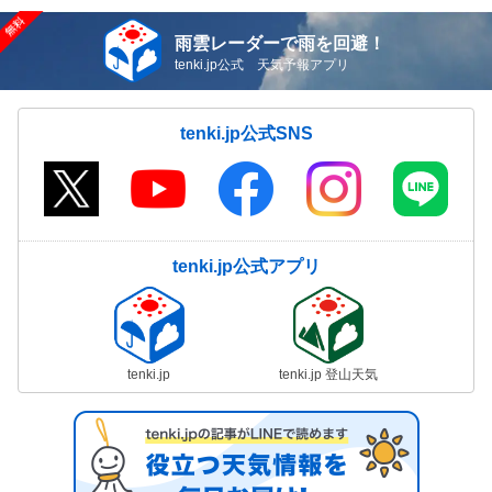
雨雲レーダーで雨を回避！
tenki.jp公式 天気予報アプリ
tenki.jp公式SNS
tenki.jp公式アプリ
tenki.jp
tenki.jp 登山天気