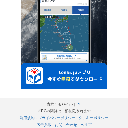
表示：
モバイル
｜
PC
※PCの閲覧は一部制限されます
利用規約
-
プライバシーポリシー
-
クッキーポリシー
広告掲載
-
お問い合わせ
-
ヘルプ