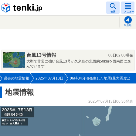
tenki.jp
検索
メニュー
現在地
台風13号情報
08日02:00現在
大型で非常に強い台風13号が久米島の北西約50kmを西南西に進
んでいます
過去の地震情報
2025年07月13日
06時34分頃発生した地震(最大震度1)
地震情報
2025年07月13日06:36発表