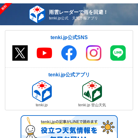
雨雲レーダーで雨を回避！
tenki.jp公式 天気予報アプリ
tenki.jp公式SNS
tenki.jp公式アプリ
tenki.jp
tenki.jp 登山天気