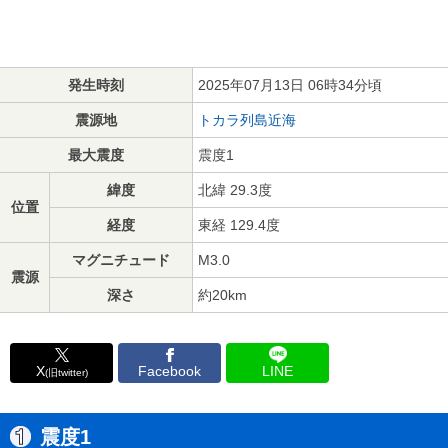
発生時刻
2025年07月13日 06時34分頃
震源地
トカラ列島近海
最大震度
震度1
緯度
北緯 29.3度
位置
経度
東経 129.4度
マグニチュード
M3.0
震源
深さ
約20km
X
Facebook
LINE
(旧twitter)
震度1