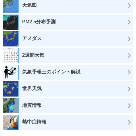
天気図
PM2.5分布予測
アメダス
2週間天気
気象予報士のポイント解説
世界天気
地震情報
熱中症情報