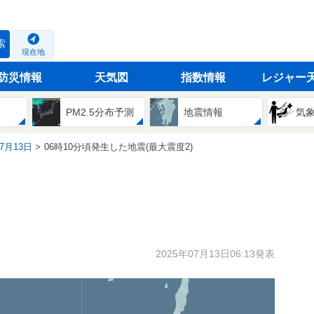
索
現在地
防災情報
天気図
指数情報
レジャー
PM2.5分布予測
地震情報
気
07月13日
06時10分頃発生した地震(最大震度2)
2025年07月13日06:13発表