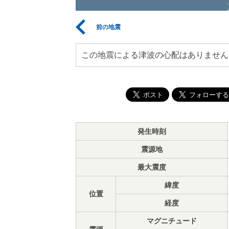
前の地震
この地震による津波の心配はありません
発生時刻
震源地
最大震度
緯度
位置
経度
マグニチュード