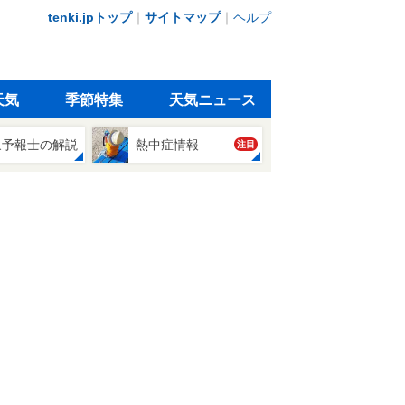
tenki.jpトップ
｜
サイトマップ
｜
ヘルプ
天気
季節特集
天気ニュース
象予報士の解説
熱中症情報
注目