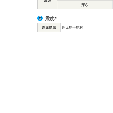
震源
深さ
震度2
鹿児島県
鹿児島十島村