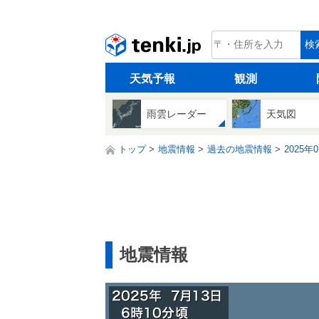
tenki.jp
検
天気予報
観測
雨雲レーダー
天気図
トップ
地震情報
過去の地震情報
2025年
地震情報