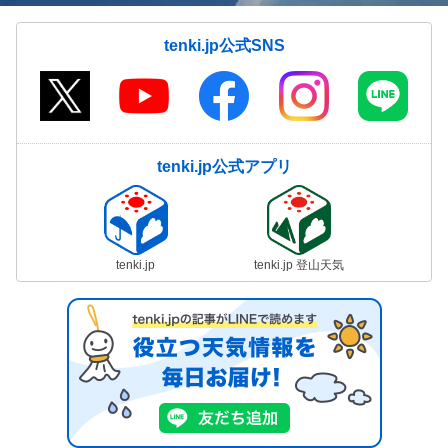
tenki.jp公式SNS
tenki.jp公式アプリ
tenki.jp
tenki.jp 登山天気