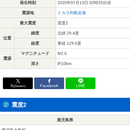
発生時刻
2025年07月13日 02時33分頃
震源地
トカラ列島近海
最大震度
震度2
緯度
北緯 29.4度
位置
経度
東経 129.6度
マグニチュード
M2.6
震源
深さ
約10km
X
Facebook
LINE
(旧twitter)
震度2
鹿児島県
鹿児島十島村