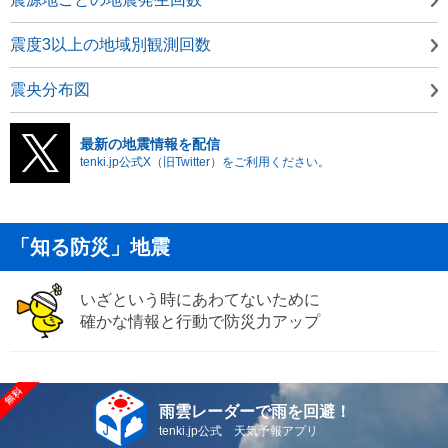
震度3以上の地域別観測回数
震央分布図
最新の地震情報を配信
tenki.jp公式X（旧Twitter）をご利用ください。
「知る防災」地震
いざという時にあわてないために
確かな情報と行動で防災力アップ
雨雲レーダーで雨を回避！
tenki.jp公式 天気予報アプリ