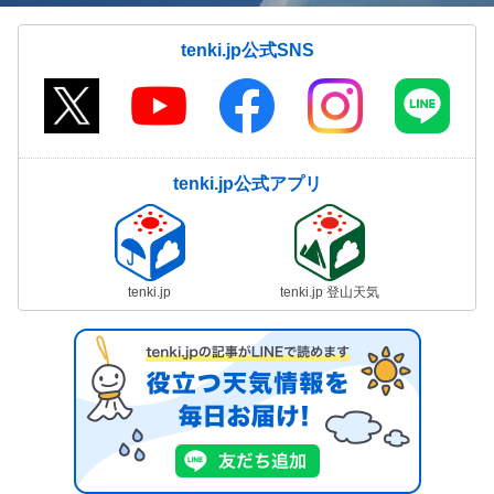
tenki.jp公式SNS
tenki.jp公式アプリ
tenki.jp
tenki.jp 登山天気