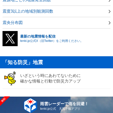
震度3以上の地域別観測回数
震央分布図
最新の地震情報を配信
tenki.jp公式X（旧Twitter）をご利用ください。
「知る防災」地震
いざという時にあわてないために
確かな情報と行動で防災力アップ
雨雲レーダーで雨を回避！
tenki.jp公式 天気予報アプリ