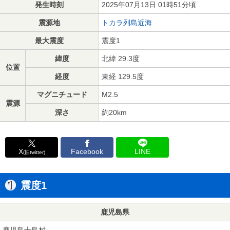
発生時刻
2025年07月13日 01時51分頃
震源地
トカラ列島近海
最大震度
震度1
緯度
北緯 29.3度
位置
経度
東経 129.5度
マグニチュード
M2.5
震源
深さ
約20km
X
Facebook
LINE
(旧twitter)
震度1
鹿児島県
鹿児島十島村