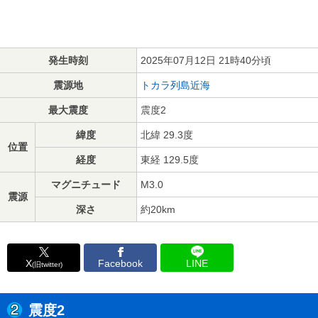
発生時刻
2025年07月12日 21時40分頃
震源地
トカラ列島近海
最大震度
震度2
緯度
北緯 29.3度
位置
経度
東経 129.5度
マグニチュード
M3.0
震源
深さ
約20km
X
Facebook
LINE
(旧twitter)
震度2