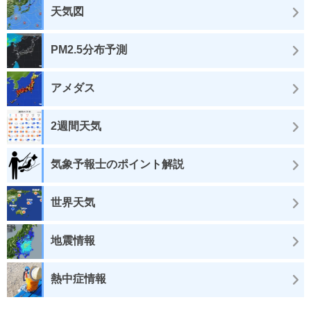
天気図
PM2.5分布予測
アメダス
2週間天気
気象予報士のポイント解説
世界天気
地震情報
熱中症情報