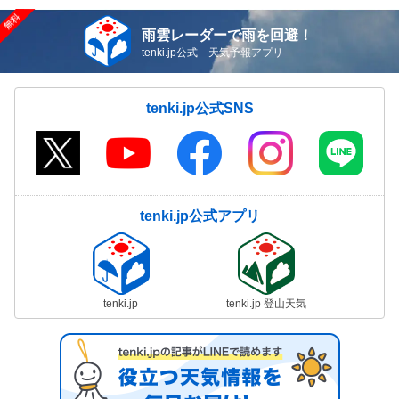
雨雲レーダーで雨を回避！
tenki.jp公式 天気予報アプリ
tenki.jp公式SNS
tenki.jp公式アプリ
tenki.jp
tenki.jp 登山天気