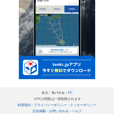
表示：
モバイル
｜
PC
※PCの閲覧は一部制限されます
利用規約
-
プライバシーポリシー
-
クッキーポリシー
広告掲載
-
お問い合わせ
-
ヘルプ