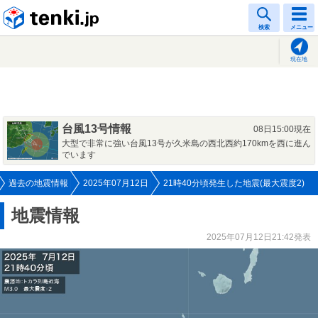
tenki.jp
検索
メニュー
現在地
台風13号情報
08日15:00現在
大型で非常に強い台風13号が久米島の西北西約170kmを西に進ん
でいます
過去の地震情報
2025年07月12日
21時40分頃発生した地震(最大震度2)
地震情報
2025年07月12日21:42発表