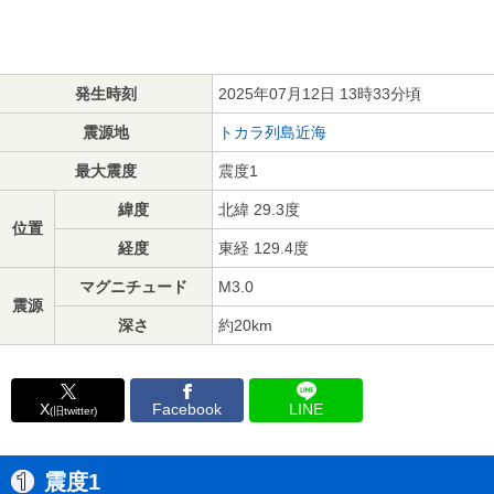
発生時刻
2025年07月12日 13時33分頃
震源地
トカラ列島近海
最大震度
震度1
緯度
北緯 29.3度
位置
経度
東経 129.4度
マグニチュード
M3.0
震源
深さ
約20km
X
Facebook
LINE
(旧twitter)
震度1