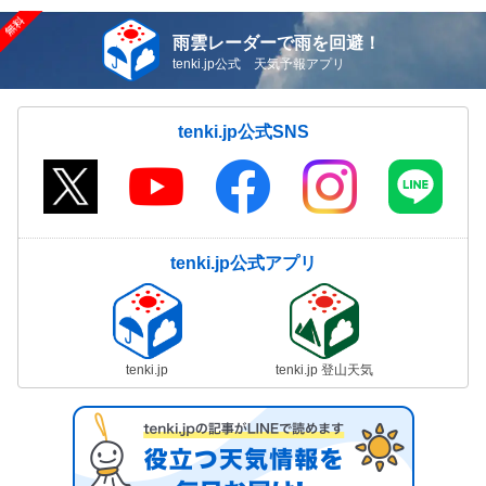
雨雲レーダーで雨を回避！
tenki.jp公式 天気予報アプリ
tenki.jp公式SNS
tenki.jp公式アプリ
tenki.jp
tenki.jp 登山天気