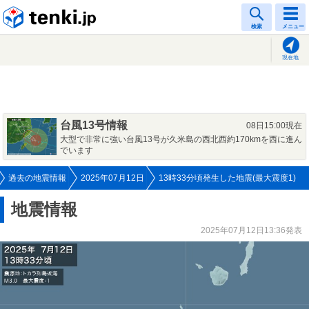
tenki.jp
検索
メニュー
現在地
台風13号情報
08日15:00現在
大型で非常に強い台風13号が久米島の西北西約170kmを西に進ん
でいます
過去の地震情報
2025年07月12日
13時33分頃発生した地震(最大震度1)
地震情報
2025年07月12日13:36発表