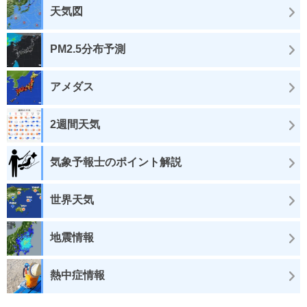
天気図
PM2.5分布予測
アメダス
2週間天気
気象予報士のポイント解説
世界天気
地震情報
熱中症情報