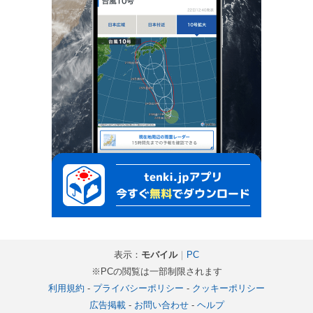
表示：
モバイル
｜
PC
※PCの閲覧は一部制限されます
利用規約
-
プライバシーポリシー
-
クッキーポリシー
広告掲載
-
お問い合わせ
-
ヘルプ