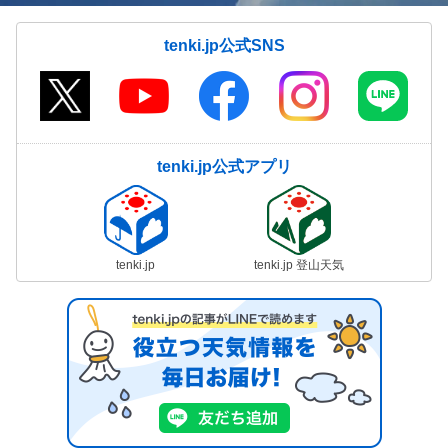
tenki.jp公式SNS
tenki.jp公式アプリ
tenki.jp
tenki.jp 登山天気