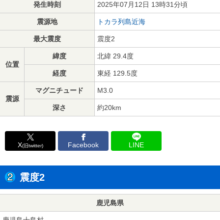
発生時刻
2025年07月12日 13時31分頃
震源地
トカラ列島近海
最大震度
震度2
緯度
北緯 29.4度
位置
経度
東経 129.5度
マグニチュード
M3.0
震源
深さ
約20km
X
Facebook
LINE
(旧twitter)
震度2
鹿児島県
鹿児島十島村