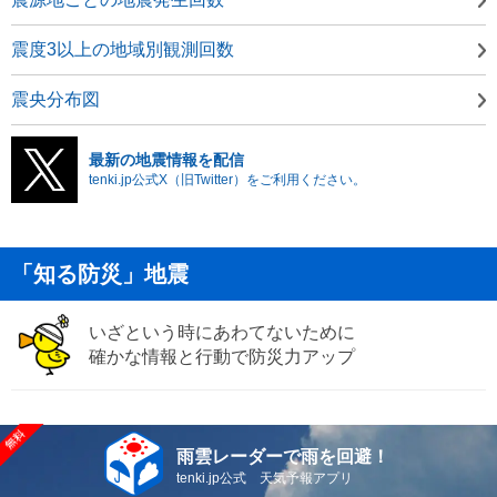
震度3以上の地域別観測回数
震央分布図
最新の地震情報を配信
tenki.jp公式X（旧Twitter）をご利用ください。
「知る防災」地震
いざという時にあわてないために
確かな情報と行動で防災力アップ
雨雲レーダーで雨を回避！
tenki.jp公式 天気予報アプリ