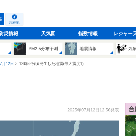
索
現在地
防災情報
天気図
指数情報
レジャー
PM2.5分布予測
地震情報
気
07月12日
12時52分頃発生した地震(最大震度1)
台
2025年07月12日12:56発表