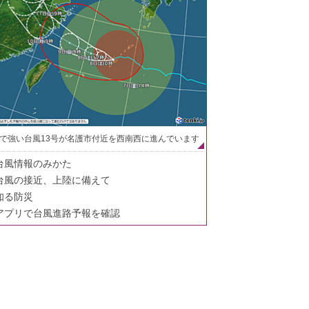
で強い台風13号が名護市付近を西南西に進んでいます
台風情報のみかた
台風の接近、上陸に備えて
知る防災
アプリで台風進路予報を確認