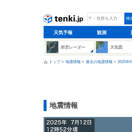
tenki.jp
検
天気予報
観測
雨雲レーダー
天気図
トップ
地震情報
過去の地震情報
2025年
地震情報