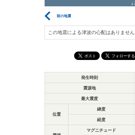
前の地震
この地震による津波の心配はありません
発生時刻
震源地
最大震度
緯度
位置
経度
マグニチュード