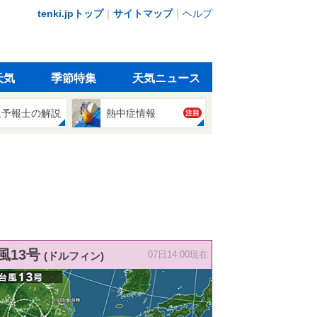
tenki.jpトップ
｜
サイトマップ
｜
ヘルプ
天気
季節特集
天気ニュース
象予報士の解説
熱中症情報
注目
風13号
(ドルフィン)
07日14:00現在