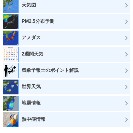
天気図
PM2.5分布予測
アメダス
2週間天気
気象予報士のポイント解説
世界天気
地震情報
熱中症情報