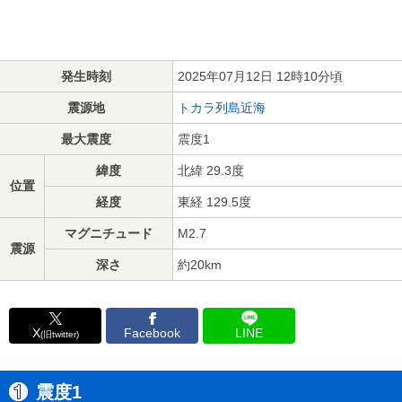
発生時刻
2025年07月12日 12時10分頃
震源地
トカラ列島近海
最大震度
震度1
緯度
北緯 29.3度
位置
経度
東経 129.5度
マグニチュード
M2.7
震源
深さ
約20km
X
Facebook
LINE
(旧twitter)
震度1