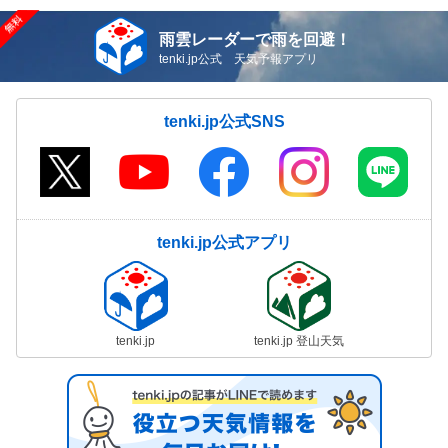
雨雲レーダーで雨を回避！
tenki.jp公式 天気予報アプリ
tenki.jp公式SNS
tenki.jp公式アプリ
tenki.jp
tenki.jp 登山天気