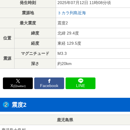
発生時刻
2025年07月12日 11時08分頃
震源地
トカラ列島近海
最大震度
震度2
緯度
北緯 29.4度
位置
経度
東経 129.5度
マグニチュード
M3.3
震源
深さ
約20km
X
Facebook
LINE
(旧twitter)
震度2
鹿児島県
鹿児島十島村