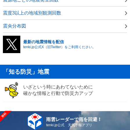
震度3以上の地域別観測回数
震央分布図
最新の地震情報を配信
tenki.jp公式X（旧Twitter）をご利用ください。
「知る防災」地震
いざという時にあわてないために
確かな情報と行動で防災力アップ
雨雲レーダーで雨を回避！
tenki.jp公式 天気予報アプリ