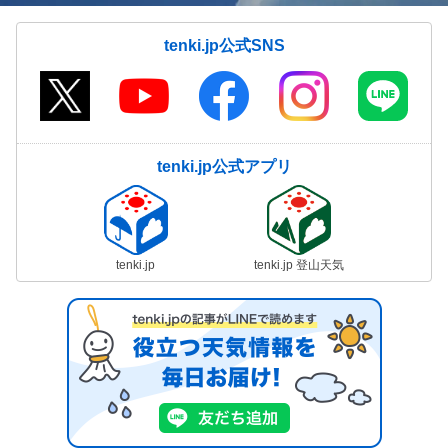
tenki.jp公式SNS
tenki.jp公式アプリ
tenki.jp
tenki.jp 登山天気