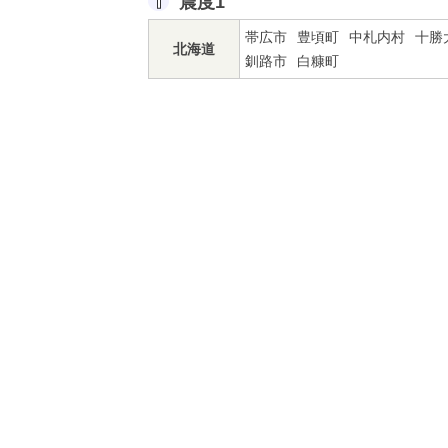
震度1
帯広市
豊頃町
中札内村
十勝
北海道
釧路市
白糠町