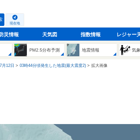
索
現在地
防災情報
天気図
指数情報
レジャー
PM2.5分布予測
地震情報
気
07月12日
03時44分頃発生した地震(最大震度2)
拡大画像