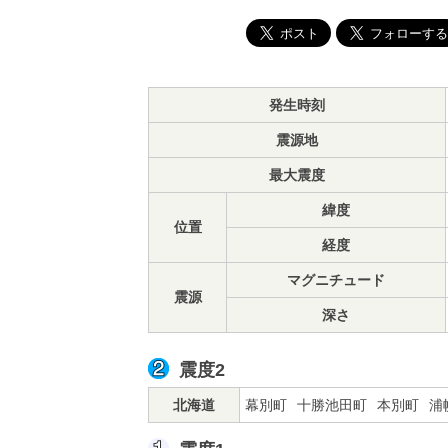
発生時刻
震源地
最大震度
緯度
位置
経度
マグニチュード
震源
深さ
震度2
北海道
幕別町
十勝池田町
本別町
浦