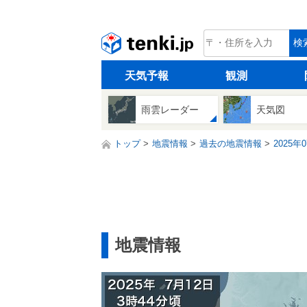
tenki.jp
検
天気予報
観測
雨雲レーダー
天気図
トップ
地震情報
過去の地震情報
2025年
地震情報