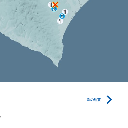
次の地震
。