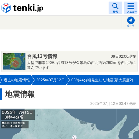
tenki.jp
検索
メニュー
現在地
台風13号情報
09日02:00現在
大型で非常に強い台風13号が久米島の西北西約290kmを西北西に
進んでいます
過去の地震情報
2025年07月12日
03時44分頃発生した地震(最大震度2)
地震情報
2025年07月12日03:47発表