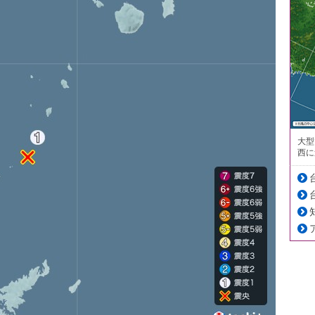
大型
西に