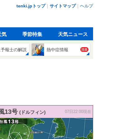
tenki.jpトップ
｜
サイトマップ
｜
ヘルプ
天気
季節特集
天気ニュース
象予報士の解説
熱中症情報
注目
風13号
(ドルフィン)
07日22:00現在