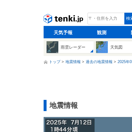
tenki.jp
検
天気予報
観測
雨雲レーダー
天気図
トップ
地震情報
過去の地震情報
2025年
地震情報