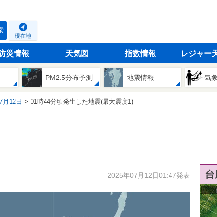
索
現在地
防災情報
天気図
指数情報
レジャー
PM2.5分布予測
地震情報
気
07月12日
01時44分頃発生した地震(最大震度1)
台
2025年07月12日01:47発表