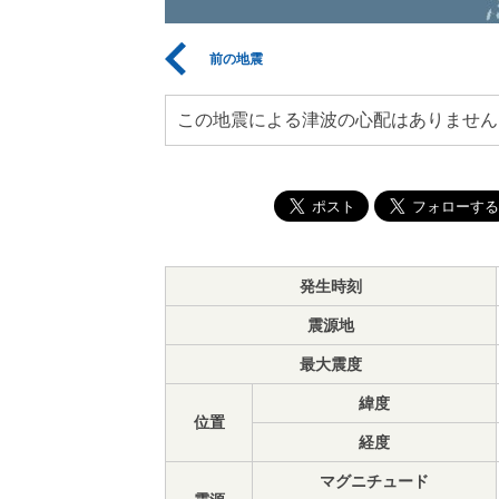
前の地震
この地震による津波の心配はありません
発生時刻
震源地
最大震度
緯度
位置
経度
マグニチュード