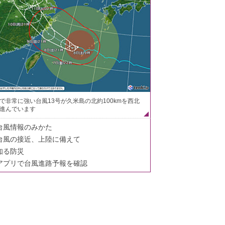
で非常に強い台風13号が久米島の北約100kmを西北
進んでいます
台風情報のみかた
台風の接近、上陸に備えて
知る防災
アプリで台風進路予報を確認