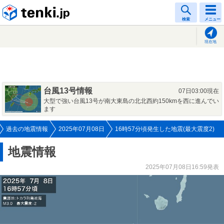
tenki.jp
検索
メニュー
現在地
台風13号情報
07日03:00現在
大型で強い台風13号が南大東島の北北西約150kmを西に進んでい
ます
過去の地震情報
2025年07月08日
16時57分頃発生した地震(最大震度2)
地震情報
2025年07月08日16:59発表