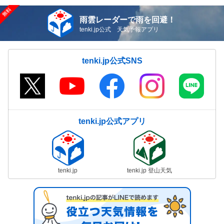
雨雲レーダーで雨を回避！
tenki.jp公式 天気予報アプリ
tenki.jp公式SNS
tenki.jp公式アプリ
tenki.jp
tenki.jp 登山天気