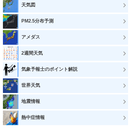
天気図
PM2.5分布予測
アメダス
2週間天気
気象予報士のポイント解説
世界天気
地震情報
熱中症情報