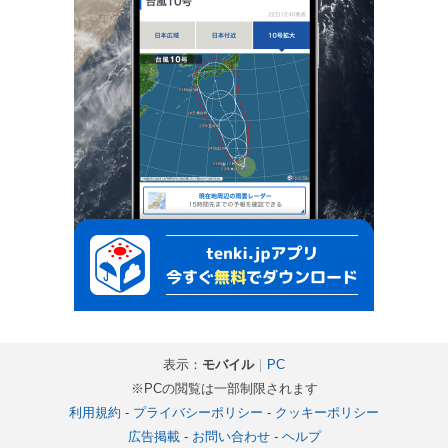
表示：
モバイル
｜
PC
※PCの閲覧は一部制限されます
利用規約
-
プライバシーポリシー
-
クッキーポリシー
広告掲載
-
お問い合わせ
-
ヘルプ