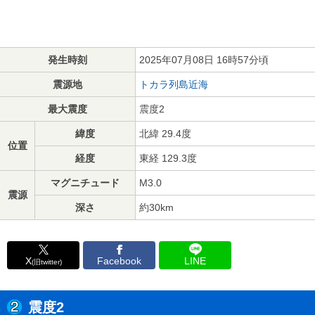
発生時刻
2025年07月08日 16時57分頃
震源地
トカラ列島近海
最大震度
震度2
緯度
北緯 29.4度
位置
経度
東経 129.3度
マグニチュード
M3.0
震源
深さ
約30km
X
Facebook
LINE
(旧twitter)
震度2