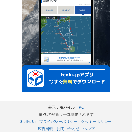
表示：
モバイル
｜
PC
※PCの閲覧は一部制限されます
利用規約
-
プライバシーポリシー
-
クッキーポリシー
広告掲載
-
お問い合わせ
-
ヘルプ