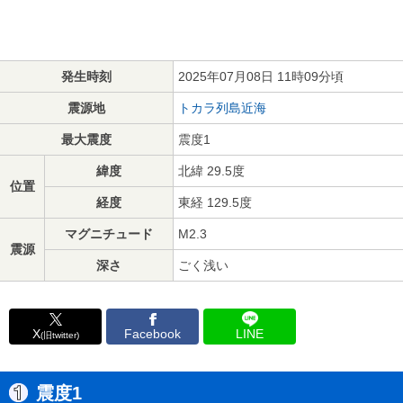
発生時刻
2025年07月08日 11時09分頃
震源地
トカラ列島近海
最大震度
震度1
緯度
北緯 29.5度
位置
経度
東経 129.5度
マグニチュード
M2.3
震源
深さ
ごく浅い
X
Facebook
LINE
(旧twitter)
震度1