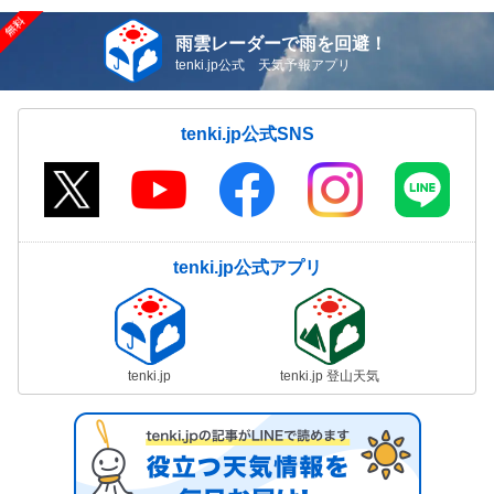
雨雲レーダーで雨を回避！
tenki.jp公式 天気予報アプリ
tenki.jp公式SNS
tenki.jp公式アプリ
tenki.jp
tenki.jp 登山天気