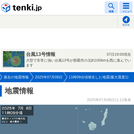
tenki.jp
検索
メニュー
現在地
台風13号情報
07日19:00現在
大型で非常に強い台風13号が那覇市の北約100kmを西に進んでい
ます
過去の地震情報
2025年07月08日
11時09分頃発生した地震(最大震度1)
地震情報
2025年07月08日11:12発表