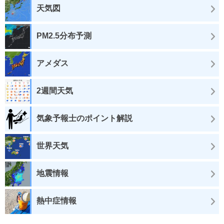
天気図
PM2.5分布予測
アメダス
2週間天気
気象予報士のポイント解説
世界天気
地震情報
熱中症情報