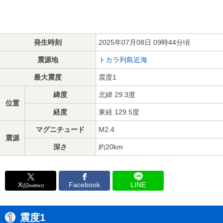
発生時刻
2025年07月08日 09時44分頃
震源地
トカラ列島近海
最大震度
震度1
緯度
北緯 29.3度
位置
経度
東経 129.5度
マグニチュード
M2.4
震源
深さ
約20km
X
Facebook
LINE
(旧twitter)
震度1