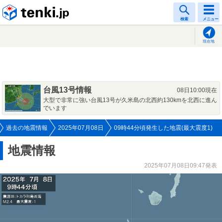
tenki.jp
検索
メニュー
現在地
台風13号情報
08日10:00現在
大型で非常に強い台風13号が久米島の北西約130kmを北西に進ん
でいます
過去の地震情報
2025年07月08日
09時44分頃発生した地震(最大震度1)
地震情報
2025年07月08日09:47発表