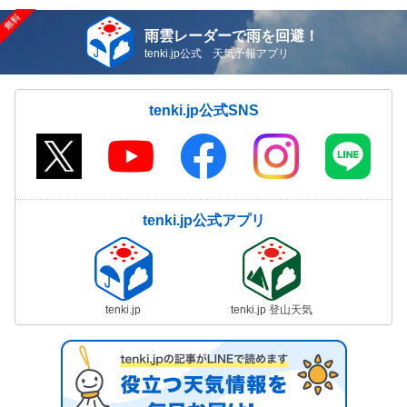
雨雲レーダーで雨を回避！
tenki.jp公式 天気予報アプリ
tenki.jp公式SNS
tenki.jp公式アプリ
tenki.jp
tenki.jp 登山天気