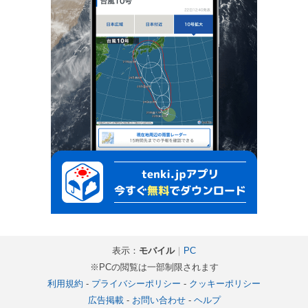
表示：
モバイル
｜
PC
※PCの閲覧は一部制限されます
利用規約
-
プライバシーポリシー
-
クッキーポリシー
広告掲載
-
お問い合わせ
-
ヘルプ