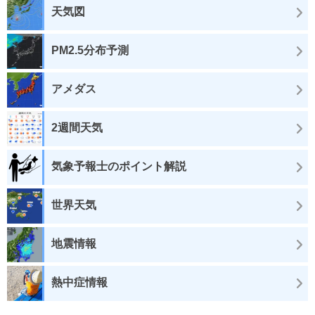
天気図
PM2.5分布予測
アメダス
2週間天気
気象予報士のポイント解説
世界天気
地震情報
熱中症情報