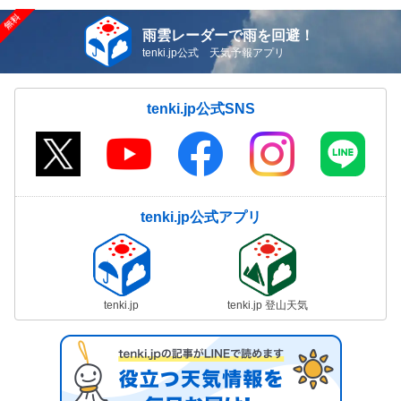
雨雲レーダーで雨を回避！
tenki.jp公式 天気予報アプリ
tenki.jp公式SNS
tenki.jp公式アプリ
tenki.jp
tenki.jp 登山天気