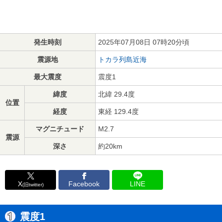
発生時刻
2025年07月08日 07時20分頃
震源地
トカラ列島近海
最大震度
震度1
緯度
北緯 29.4度
位置
経度
東経 129.4度
マグニチュード
M2.7
震源
深さ
約20km
X
Facebook
LINE
(旧twitter)
震度1