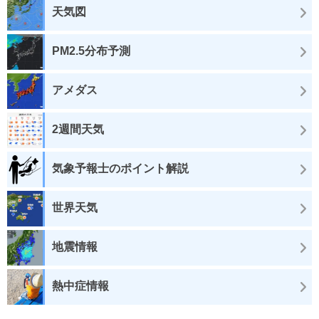
天気図
PM2.5分布予測
アメダス
2週間天気
気象予報士のポイント解説
世界天気
地震情報
熱中症情報