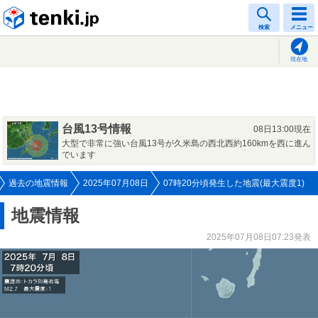
tenki.jp
検索
メニュー
現在地
台風13号情報
08日13:00現在
大型で非常に強い台風13号が久米島の西北西約160kmを西に進ん
でいます
過去の地震情報
2025年07月08日
07時20分頃発生した地震(最大震度1)
地震情報
2025年07月08日07:23発表