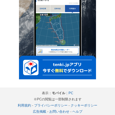
表示：
モバイル
｜
PC
※PCの閲覧は一部制限されます
利用規約
-
プライバシーポリシー
-
クッキーポリシー
広告掲載
-
お問い合わせ
-
ヘルプ