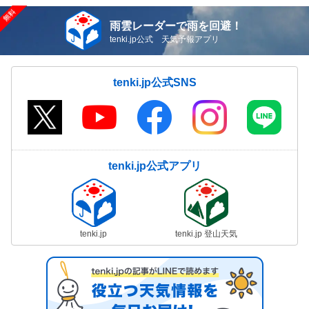
雨雲レーダーで雨を回避！
tenki.jp公式 天気予報アプリ
tenki.jp公式SNS
tenki.jp公式アプリ
tenki.jp
tenki.jp 登山天気