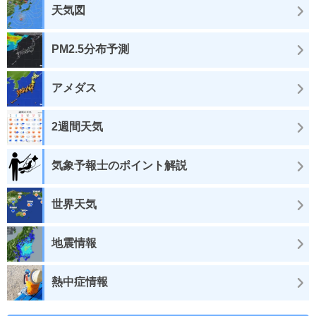
天気図
PM2.5分布予測
アメダス
2週間天気
気象予報士のポイント解説
世界天気
地震情報
熱中症情報