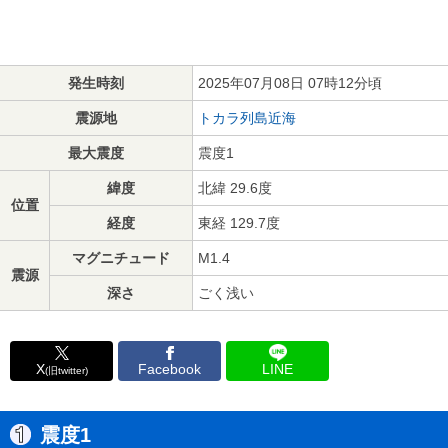
発生時刻
2025年07月08日 07時12分頃
震源地
トカラ列島近海
最大震度
震度1
緯度
北緯 29.6度
位置
経度
東経 129.7度
マグニチュード
M1.4
震源
深さ
ごく浅い
X
Facebook
LINE
(旧twitter)
震度1