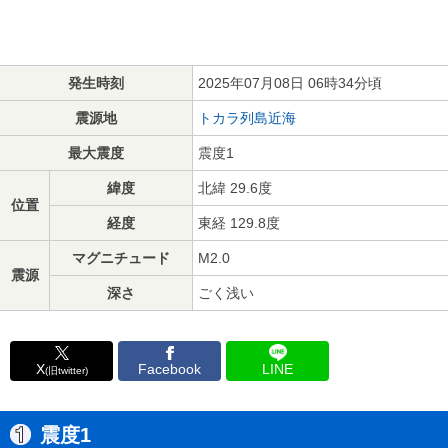
発生時刻
2025年07月08日 06時34分頃
震源地
トカラ列島近海
最大震度
震度1
緯度
北緯 29.6度
位置
経度
東経 129.8度
マグニチュード
M2.0
震源
深さ
ごく浅い
X
Facebook
LINE
(旧twitter)
震度1