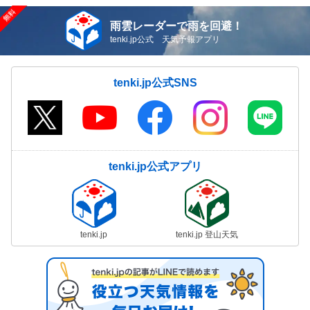
雨雲レーダーで雨を回避！
tenki.jp公式 天気予報アプリ
tenki.jp公式SNS
tenki.jp公式アプリ
tenki.jp
tenki.jp 登山天気