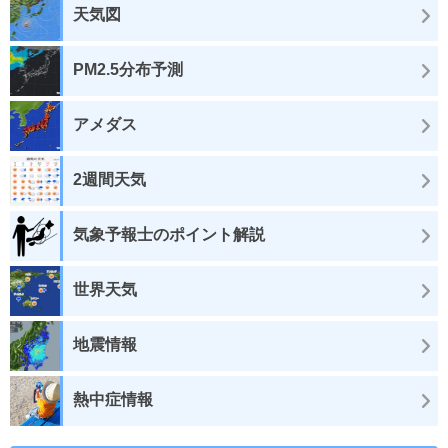
天気図
PM2.5分布予測
アメダス
2週間天気
気象予報士のポイント解説
世界天気
地震情報
熱中症情報