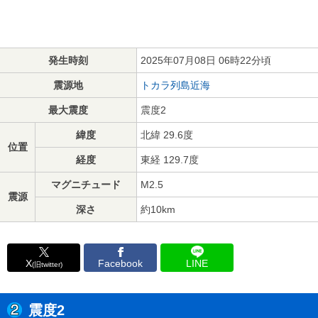
発生時刻
2025年07月08日 06時22分頃
震源地
トカラ列島近海
最大震度
震度2
緯度
北緯 29.6度
位置
経度
東経 129.7度
マグニチュード
M2.5
震源
深さ
約10km
X
Facebook
LINE
(旧twitter)
震度2