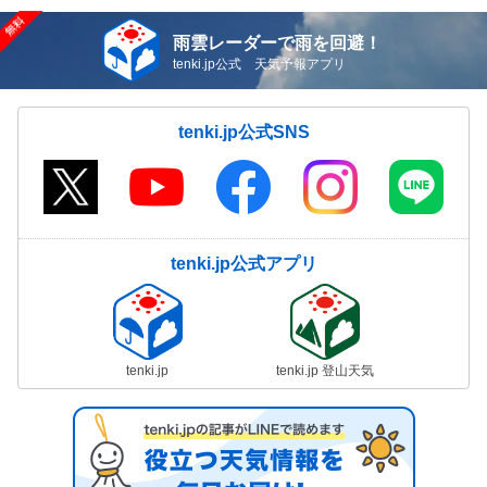
雨雲レーダーで雨を回避！
tenki.jp公式 天気予報アプリ
tenki.jp公式SNS
tenki.jp公式アプリ
tenki.jp
tenki.jp 登山天気