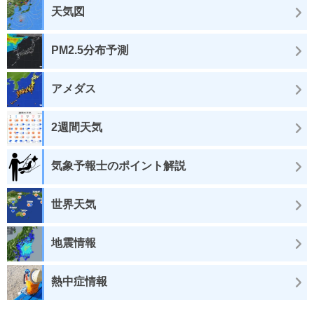
天気図
PM2.5分布予測
アメダス
2週間天気
気象予報士のポイント解説
世界天気
地震情報
熱中症情報