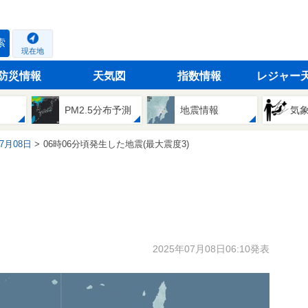
索
現在地
防災情報
天気図
指数情報
レジャー
PM2.5分布予測
地震情報
気
07月08日
06時06分頃発生した地震(最大震度3)
2025年07月08日06:10発表