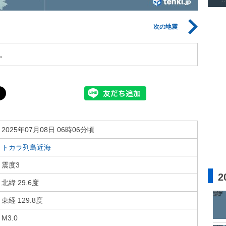
次の地震
。
2025年07月08日 06時06分頃
トカラ列島近海
震度3
2
北緯 29.6度
東経 129.8度
M3.0