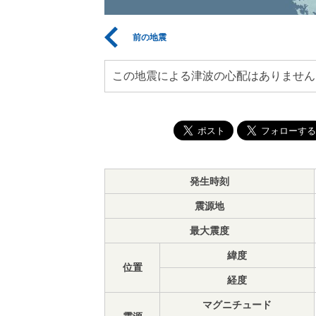
前の地震
この地震による津波の心配はありません
発生時刻
震源地
最大震度
緯度
位置
経度
マグニチュード