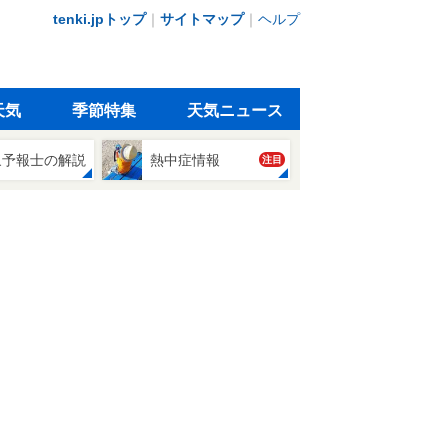
tenki.jpトップ
｜
サイトマップ
｜
ヘルプ
天気
季節特集
天気ニュース
象予報士の解説
熱中症情報
注目