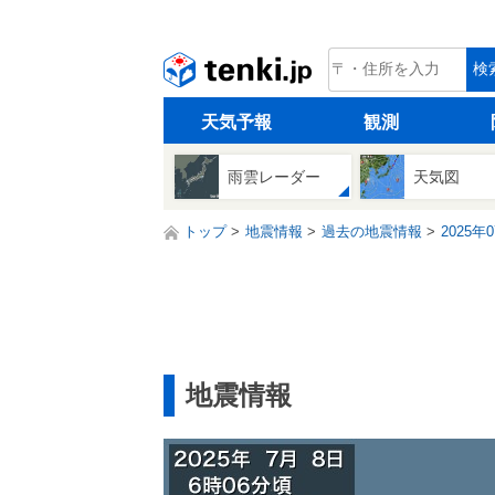
tenki.jp
検
天気予報
観測
雨雲レーダー
天気図
トップ
地震情報
過去の地震情報
2025年
地震情報