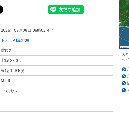
2025年07月08日 06時02分頃
トカラ列島近海
震度2
大型
んで
北緯 29.3度
東経 129.5度
M2.9
ごく浅い