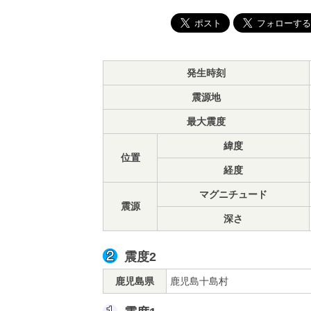
発生時刻
震源地
最大震度
緯度
位置
経度
マグニチュード
震源
深さ
震度2
鹿児島県
鹿児島十島村