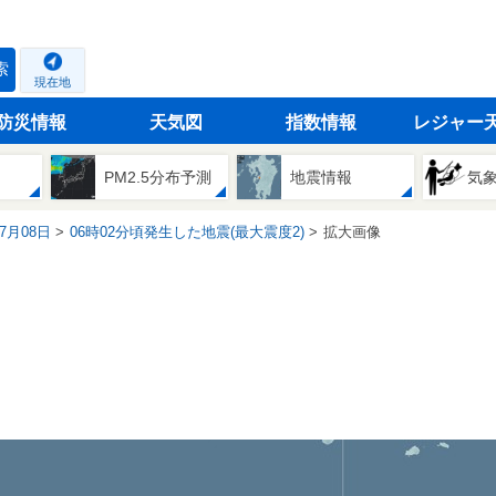
索
現在地
防災情報
天気図
指数情報
レジャー
PM2.5分布予測
地震情報
気
07月08日
06時02分頃発生した地震(最大震度2)
拡大画像