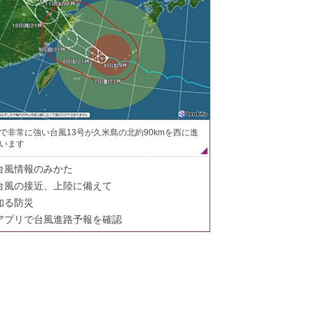
で非常に強い台風13号が久米島の北約90kmを西に進
います
台風情報のみかた
台風の接近、上陸に備えて
知る防災
アプリで台風進路予報を確認