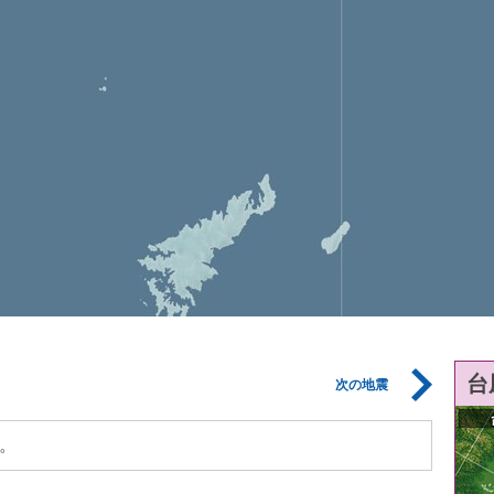
台
次の地震
。