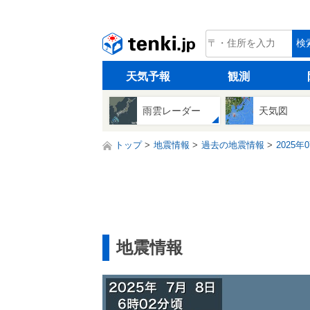
tenki.jp
検
天気予報
観測
雨雲レーダー
天気図
トップ
地震情報
過去の地震情報
2025年
地震情報