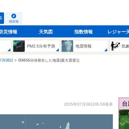
索
現在地
防災情報
天気図
指数情報
レジャー
PM2.5分布予測
地震情報
気
07月08日
05時56分頃発生した地震(最大震度1)
台
2025年07月08日05:59発表