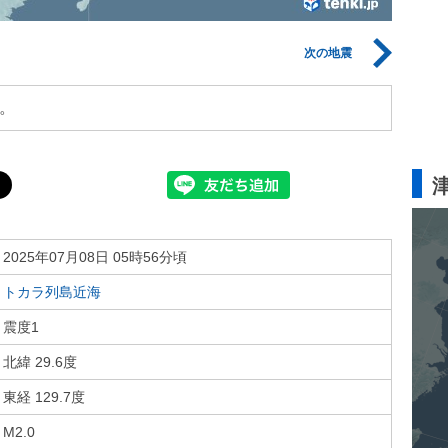
次の地震
。
2025年07月08日 05時56分頃
トカラ列島近海
震度1
北緯 29.6度
東経 129.7度
M2.0