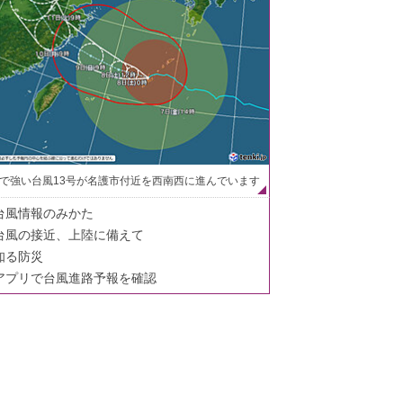
で強い台風13号が名護市付近を西南西に進んでいます
台風情報のみかた
台風の接近、上陸に備えて
知る防災
アプリで台風進路予報を確認