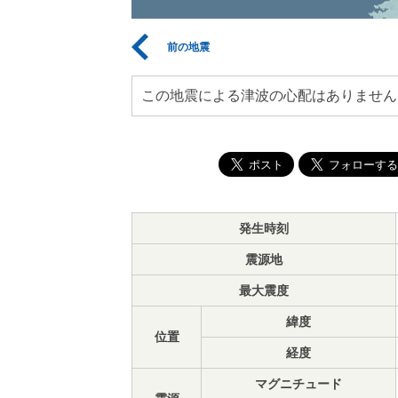
前の地震
この地震による津波の心配はありません
発生時刻
震源地
最大震度
緯度
位置
経度
マグニチュード