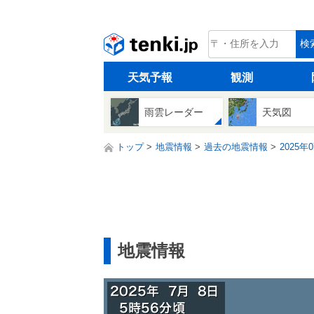
tenki.jp
検
天気予報
観測
雨雲レーダー
天気図
トップ
地震情報
過去の地震情報
2025年
地震情報