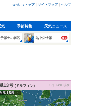
tenki.jpトップ
｜
サイトマップ
｜
ヘルプ
天気
季節特集
天気ニュース
象予報士の解説
熱中症情報
注目
風13号
(ドルフィン)
07日14:00現在