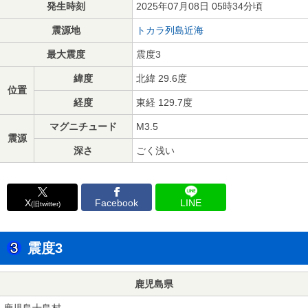
発生時刻
2025年07月08日 05時34分頃
震源地
トカラ列島近海
最大震度
震度3
緯度
北緯 29.6度
位置
経度
東経 129.7度
マグニチュード
M3.5
震源
深さ
ごく浅い
X
Facebook
LINE
(旧twitter)
震度3
鹿児島県
鹿児島十島村