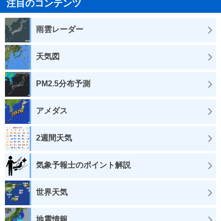
注目のコンテンツ
雨雲レーダー
天気図
PM2.5分布予測
アメダス
2週間天気
気象予報士のポイント解説
世界天気
地震情報