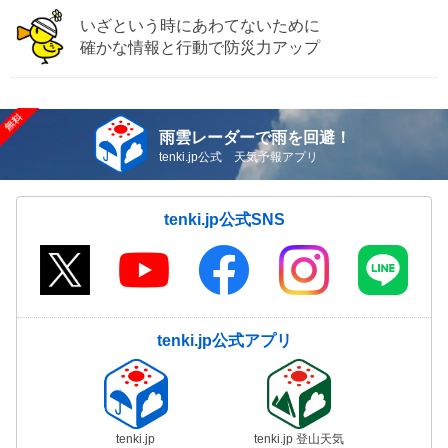
いざという時にあわてないために
確かな情報と行動で防災力アップ
雨雲レーダーで雨を回避！
tenki.jp公式 天気予報アプリ
tenki.jp公式SNS
tenki.jp公式アプリ
tenki.jp
tenki.jp 登山天気