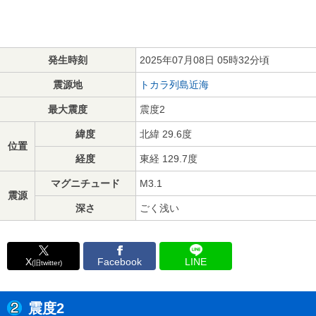
発生時刻
2025年07月08日 05時32分頃
震源地
トカラ列島近海
最大震度
震度2
緯度
北緯 29.6度
位置
経度
東経 129.7度
マグニチュード
M3.1
震源
深さ
ごく浅い
X
Facebook
LINE
(旧twitter)
震度2