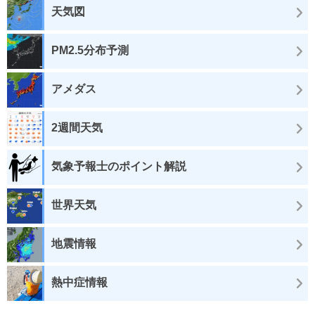
天気図
PM2.5分布予測
アメダス
2週間天気
気象予報士のポイント解説
世界天気
地震情報
熱中症情報