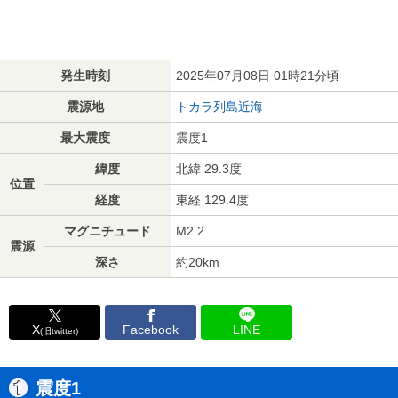
発生時刻
2025年07月08日 01時21分頃
震源地
トカラ列島近海
最大震度
震度1
緯度
北緯 29.3度
位置
経度
東経 129.4度
マグニチュード
M2.2
震源
深さ
約20km
X
Facebook
LINE
(旧twitter)
震度1