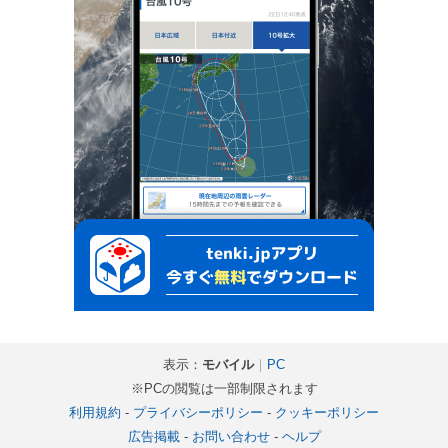
表示：
モバイル
｜
PC
※PCの閲覧は一部制限されます
利用規約
-
プライバシーポリシー
-
クッキーポリシー
広告掲載
-
お問い合わせ
-
ヘルプ