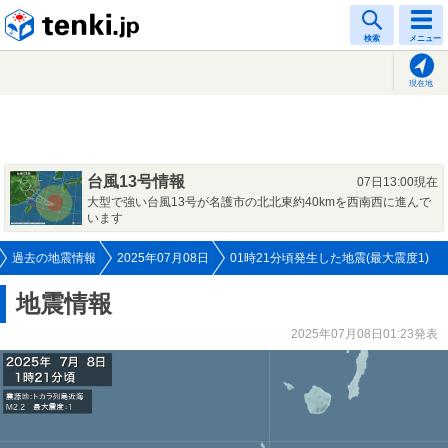
tenki.jp
検索
メニュー
現在地
台風13号情報
07日13:00現在
大型で強い台風13号が名護市の北北東約40kmを西南西に進んで
います
過去の地震情報
2025年07月08日
01時21分頃発生した地震(最大震度1)
地震情報
2025年07月08日01:23発表