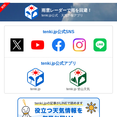
雨雲レーダーで雨を回避！
tenki.jp公式 天気予報アプリ
tenki.jp公式SNS
tenki.jp公式アプリ
tenki.jp
tenki.jp 登山天気