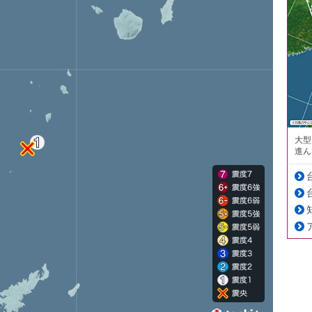
大型
進ん