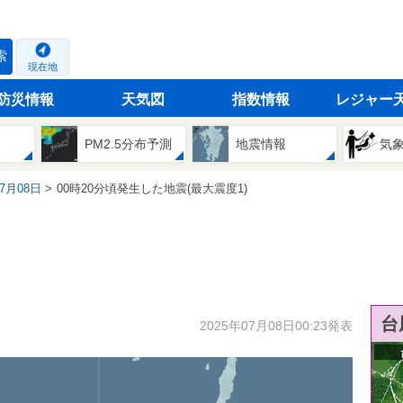
索
現在地
防災情報
天気図
指数情報
レジャー
PM2.5分布予測
地震情報
気
07月08日
00時20分頃発生した地震(最大震度1)
台
2025年07月08日00:23発表