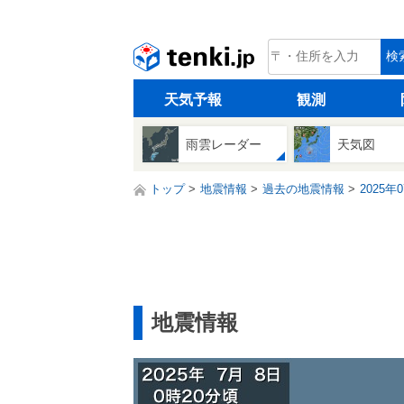
tenki.jp
検
天気予報
観測
雨雲レーダー
天気図
トップ
地震情報
過去の地震情報
2025年
地震情報