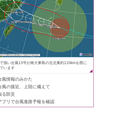
で強い台風13号が南大東島の北北東約110kmを西に
でいます
台風情報のみかた
台風の接近、上陸に備えて
知る防災
アプリで台風進路予報を確認