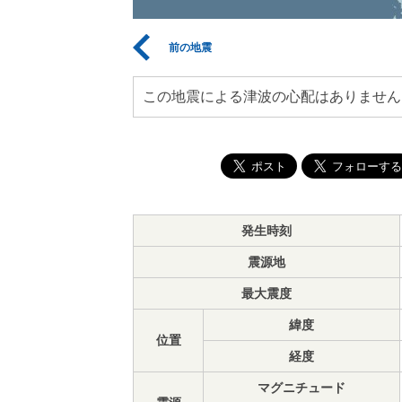
前の地震
この地震による津波の心配はありません
発生時刻
震源地
最大震度
緯度
位置
経度
マグニチュード