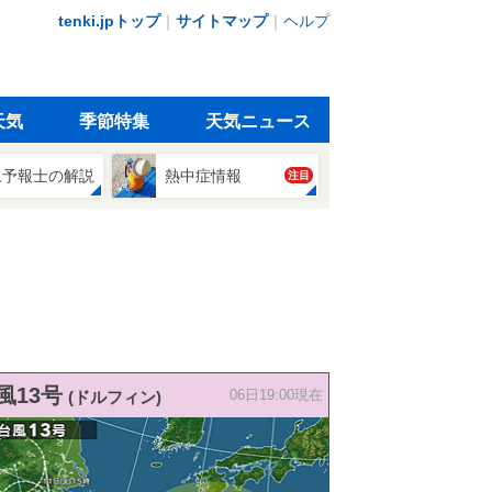
tenki.jpトップ
｜
サイトマップ
｜
ヘルプ
天気
季節特集
天気ニュース
象予報士の解説
熱中症情報
注目
風13号
(ドルフィン)
06日19:00現在