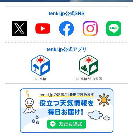
tenki.jp公式SNS
tenki.jp公式アプリ
tenki.jp
tenki.jp 登山天気