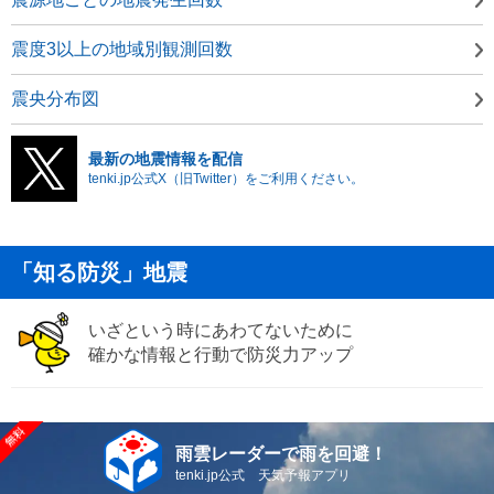
震度3以上の地域別観測回数
震央分布図
最新の地震情報を配信
tenki.jp公式X（旧Twitter）をご利用ください。
「知る防災」地震
いざという時にあわてないために
確かな情報と行動で防災力アップ
雨雲レーダーで雨を回避！
tenki.jp公式 天気予報アプリ