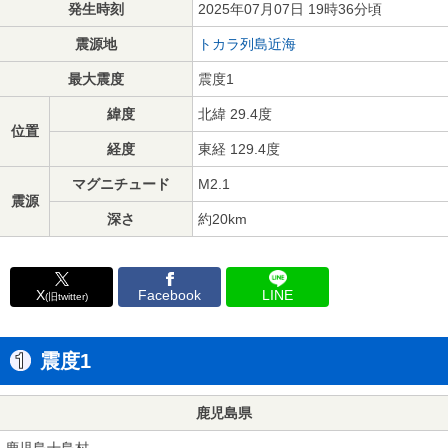
発生時刻
2025年07月07日 19時36分頃
震源地
トカラ列島近海
最大震度
震度1
緯度
北緯 29.4度
位置
経度
東経 129.4度
マグニチュード
M2.1
震源
深さ
約20km
X
Facebook
LINE
(旧twitter)
震度1
鹿児島県
鹿児島十島村