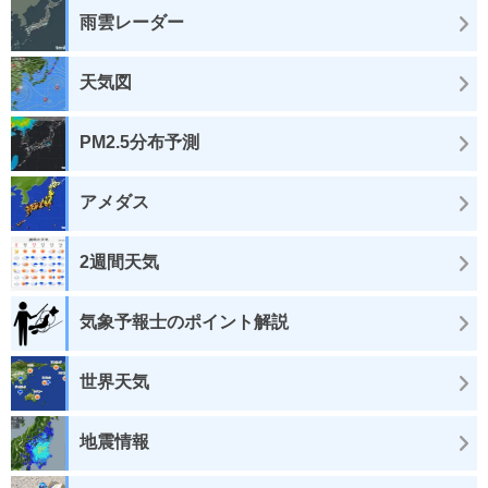
雨雲レーダー
天気図
PM2.5分布予測
アメダス
2週間天気
気象予報士のポイント解説
世界天気
地震情報