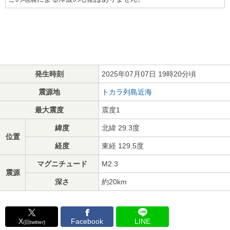
発生時刻
2025年07月07日 19時20分頃
震源地
トカラ列島近海
最大震度
震度1
緯度
北緯 29.3度
位置
経度
東経 129.5度
マグニチュード
M2.3
震源
深さ
約20km
X
Facebook
LINE
(旧twitter)