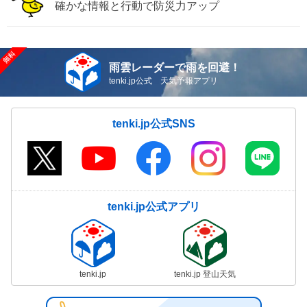
確かな情報と行動で防災力アップ
雨雲レーダーで雨を回避！
tenki.jp公式 天気予報アプリ
tenki.jp公式SNS
tenki.jp公式アプリ
tenki.jp
tenki.jp 登山天気