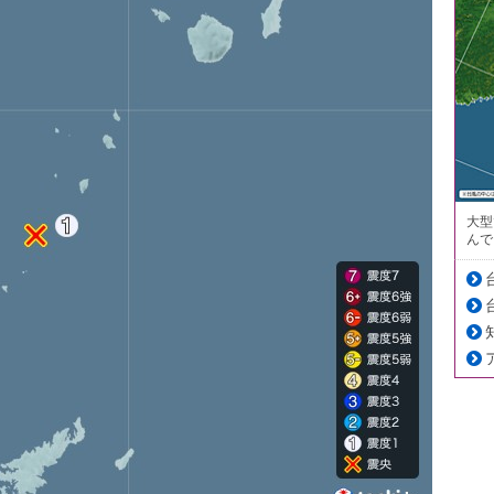
大型
んで