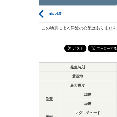
前の地震
この地震による津波の心配はありません
発生時刻
震源地
最大震度
緯度
位置
経度
マグニチュード