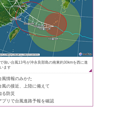
で強い台風13号が沖永良部島の南東約30kmを西に進
います
台風情報のみかた
台風の接近、上陸に備えて
知る防災
アプリで台風進路予報を確認