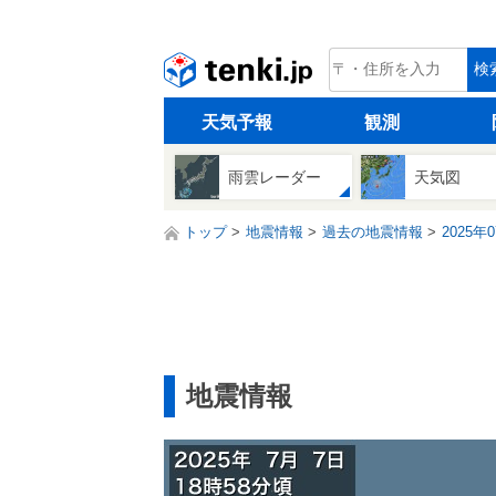
tenki.jp
検
天気予報
観測
雨雲レーダー
天気図
トップ
地震情報
過去の地震情報
2025年
地震情報