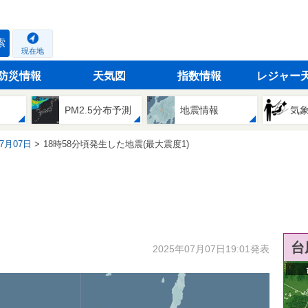
索
現在地
防災情報
天気図
指数情報
レジャー
PM2.5分布予測
地震情報
気
07月07日
18時58分頃発生した地震(最大震度1)
台
2025年07月07日19:01発表