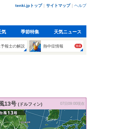
tenki.jpトップ
｜
サイトマップ
｜
ヘルプ
天気
季節特集
天気ニュース
象予報士の解説
熱中症情報
注目
風13号
(ドルフィン)
07日09:00現在