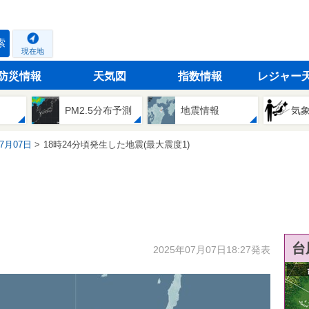
索
現在地
防災情報
天気図
指数情報
レジャー
PM2.5分布予測
地震情報
気
07月07日
18時24分頃発生した地震(最大震度1)
台
2025年07月07日18:27発表