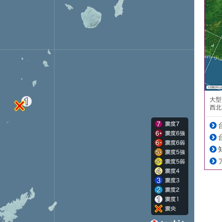
大型
西北