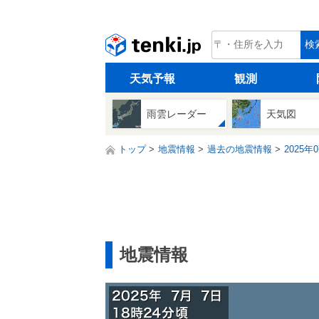
tenki.jp
検
天気予報
観測
雨雲レーダー
天気図
トップ
地震情報
過去の地震情報
2025年
地震情報