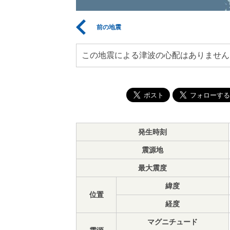
前の地震
この地震による津波の心配はありません
発生時刻
震源地
最大震度
緯度
位置
経度
マグニチュード