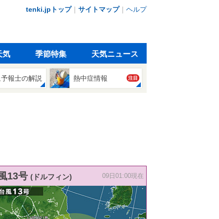
tenki.jpトップ
｜
サイトマップ
｜
ヘルプ
天気
季節特集
天気ニュース
象予報士の解説
熱中症情報
注目
風13号
(ドルフィン)
09日01:00現在