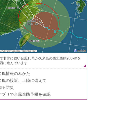
で非常に強い台風13号が久米島の西北西約280kmを
西に進んでいます
台風情報のみかた
台風の接近、上陸に備えて
知る防災
アプリで台風進路予報を確認