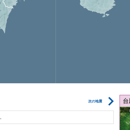
台
次の地震
。