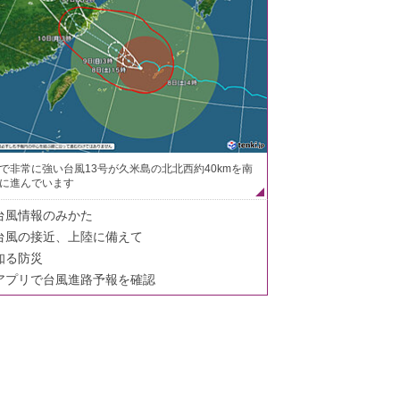
で非常に強い台風13号が久米島の北北西約40kmを南
に進んでいます
台風情報のみかた
台風の接近、上陸に備えて
知る防災
アプリで台風進路予報を確認