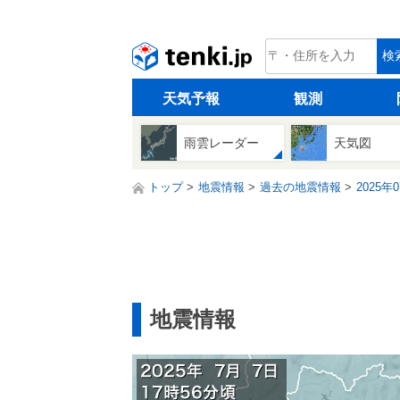
tenki.jp
検
天気予報
観測
雨雲レーダー
天気図
トップ
地震情報
過去の地震情報
2025年
地震情報