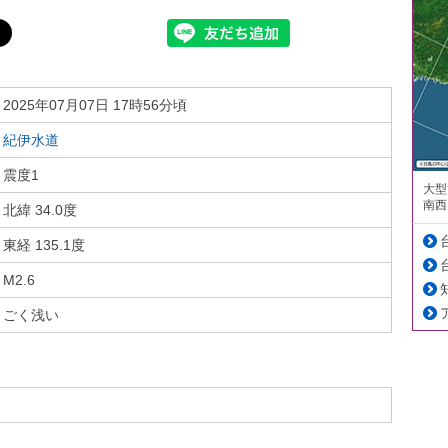
2025年07月07日 17時56分頃
紀伊水道
震度1
大型
南西
北緯 34.0度
東経 135.1度
M2.6
ごく浅い