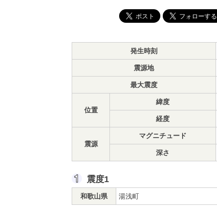
発生時刻
震源地
最大震度
緯度
位置
経度
マグニチュード
震源
深さ
震度1
和歌山県
湯浅町