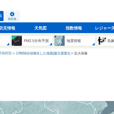
索
現在地
防災情報
天気図
指数情報
レジャー
PM2.5分布予測
地震情報
気
07月07日
17時56分頃発生した地震(最大震度1)
拡大画像