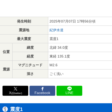
発生時刻
2025年07月07日 17時56分頃
震源地
紀伊水道
最大震度
震度1
緯度
北緯 34.0度
位置
経度
東経 135.1度
マグニチュード
M2.6
震源
深さ
ごく浅い
X
Facebook
LINE
(旧twitter)
震度1