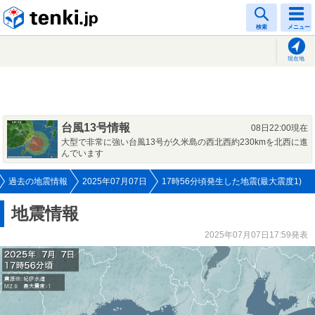
tenki.jp
検索
メニュー
現在地
台風13号情報
08日22:00現在
大型で非常に強い台風13号が久米島の西北西約230kmを北西に進
んでいます
過去の地震情報
2025年07月07日
17時56分頃発生した地震(最大震度1)
地震情報
2025年07月07日17:59発表