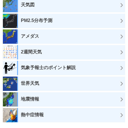
天気図
PM2.5分布予測
アメダス
2週間天気
気象予報士のポイント解説
世界天気
地震情報
熱中症情報