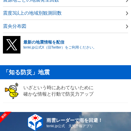
震度3以上の地域別観測回数
震央分布図
最新の地震情報を配信
tenki.jp公式X（旧Twitter）をご利用ください。
「知る防災」地震
いざという時にあわてないために
確かな情報と行動で防災力アップ
雨雲レーダーで雨を回避！
tenki.jp公式 天気予報アプリ