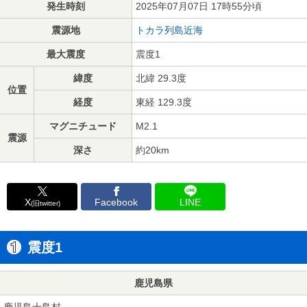
発生時刻
2025年07月07日 17時55分頃
震源地
トカラ列島近海
最大震度
震度1
緯度
北緯 29.3度
位置
経度
東経 129.3度
マグニチュード
M2.1
震源
深さ
約20km
X
Facebook
LINE
(旧twitter)
震度1
鹿児島県
鹿児島十島村