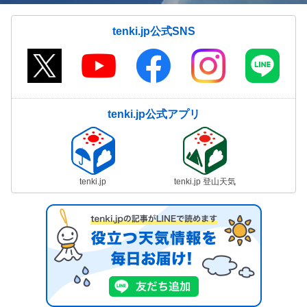
tenki.jp公式SNS
tenki.jp公式アプリ
tenki.jp
tenki.jp 登山天気