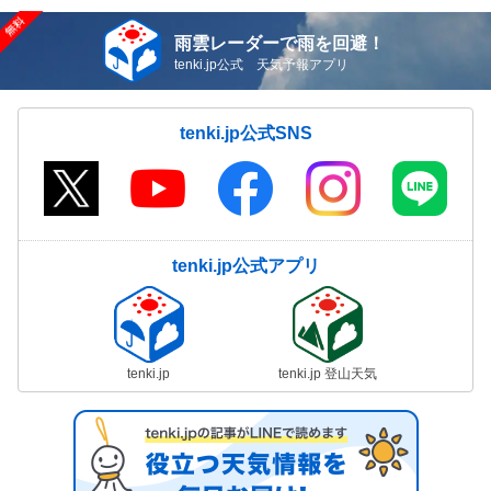
雨雲レーダーで雨を回避！
tenki.jp公式 天気予報アプリ
tenki.jp公式SNS
tenki.jp公式アプリ
tenki.jp
tenki.jp 登山天気