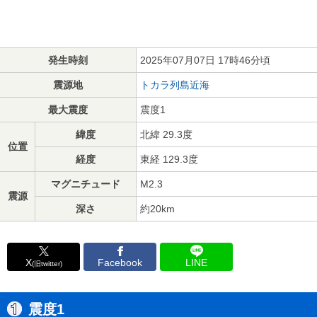
発生時刻
2025年07月07日 17時46分頃
震源地
トカラ列島近海
最大震度
震度1
緯度
北緯 29.3度
位置
経度
東経 129.3度
マグニチュード
M2.3
震源
深さ
約20km
X
Facebook
LINE
(旧twitter)
震度1