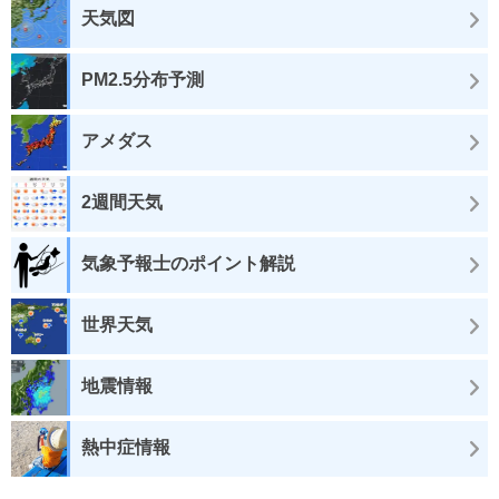
天気図
PM2.5分布予測
アメダス
2週間天気
気象予報士のポイント解説
世界天気
地震情報
熱中症情報