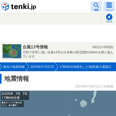
tenki.jp
検索
メニュー
現在地
台風13号情報
08日13:00現在
大型で非常に強い台風13号が久米島の西北西約160kmを西に進ん
でいます
過去の地震情報
2025年07月07日
17時46分頃発生した地震(最大震度1)
地震情報
2025年07月07日17:50発表