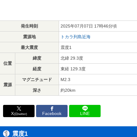
発生時刻
2025年07月07日 17時46分頃
震源地
トカラ列島近海
最大震度
震度1
緯度
北緯 29.3度
位置
経度
東経 129.3度
マグニチュード
M2.3
震源
深さ
約20km
X
Facebook
LINE
(旧twitter)
震度1