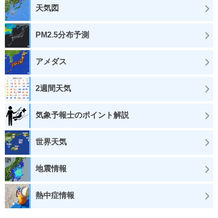
天気図
PM2.5分布予測
アメダス
2週間天気
気象予報士のポイント解説
世界天気
地震情報
熱中症情報