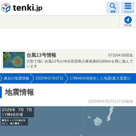
tenki.jp
検索
メニュー
現在地
台風13号情報
07日04:00現在
大型で強い台風13号が沖永良部島の東南東約160kmを西に進んで
います
過去の地震情報
2025年07月07日
17時46分頃発生した地震(最大震度1)
地震情報
2025年07月07日17:50発表