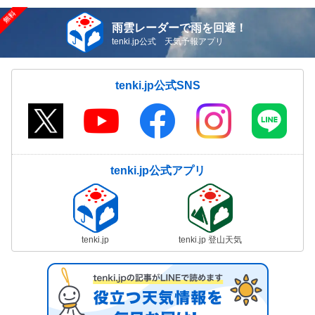
雨雲レーダーで雨を回避！
tenki.jp公式 天気予報アプリ
tenki.jp公式SNS
tenki.jp公式アプリ
tenki.jp
tenki.jp 登山天気