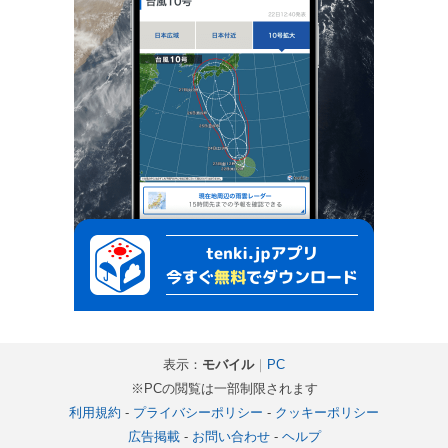
表示：
モバイル
｜
PC
※PCの閲覧は一部制限されます
利用規約
-
プライバシーポリシー
-
クッキーポリシー
広告掲載
-
お問い合わせ
-
ヘルプ