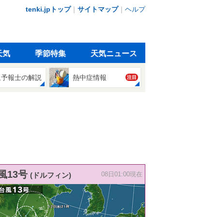
tenki.jpトップ
｜
サイトマップ
｜
ヘルプ
天気
季節特集
天気ニュース
象予報士の解説
熱中症情報
注目
風13号
(ドルフィン)
08日01:00現在