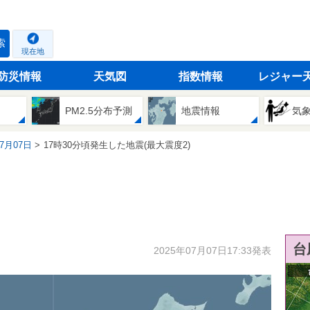
索
現在地
防災情報
天気図
指数情報
レジャー
PM2.5分布予測
地震情報
気
07月07日
17時30分頃発生した地震(最大震度2)
台
2025年07月07日17:33発表