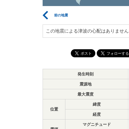
前の地震
この地震による津波の心配はありません
発生時刻
震源地
最大震度
緯度
位置
経度
マグニチュード