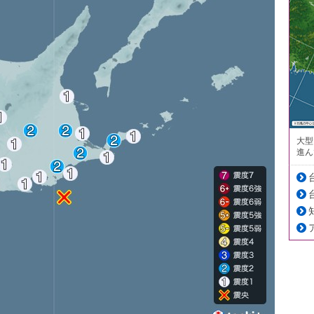
大型
進ん