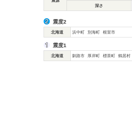
震源
深さ
震度2
北海道
浜中町
別海町
根室市
震度1
北海道
釧路市
厚岸町
標茶町
鶴居村