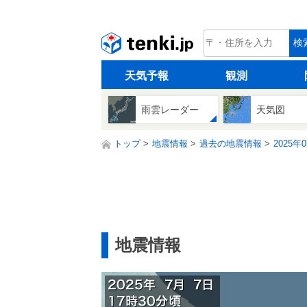
tenki.jp
検
天気予報
観測
雨雲レーダー
天気図
トップ
地震情報
過去の地震情報
2025年
地震情報