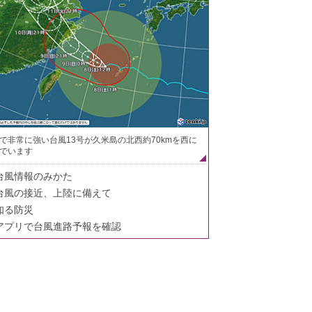
で非常に強い台風13号が久米島の北西約70kmを西に
でいます
台風情報のみかた
台風の接近、上陸に備えて
知る防災
アプリで台風進路予報を確認